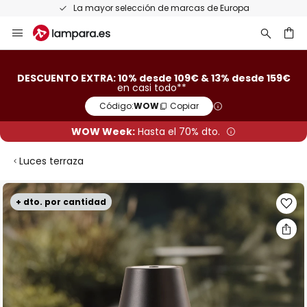
La mayor selección de marcas de Europa
Ir
al
contenido
ar
DESCUENTO EXTRA: 10% desde 109€ & 13% desde 159€
en casi todo**
Código:
WOW
Copiar
WOW Week:
Hasta el 70% dto.
Luces terraza
Saltar
+ dto. por cantidad
al
final
de
la
galería
de