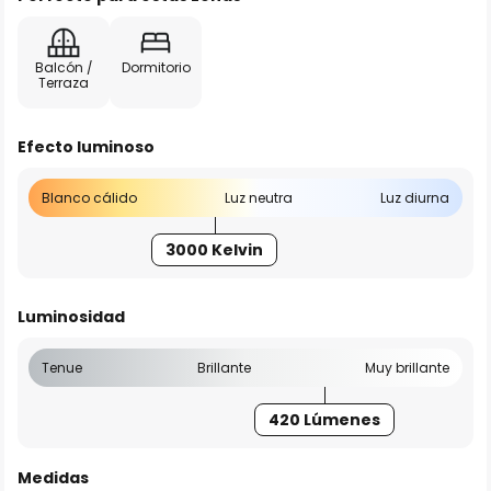
Balcón /
Dormitorio
Terraza
Efecto luminoso
Blanco cálido
Luz neutra
Luz diurna
3000 Kelvin
Luminosidad
Tenue
Brillante
Muy brillante
420 Lúmenes
Medidas