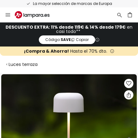
La mayor selección de marcas de Europa
Ir
al
contenido
ar
DESCUENTO EXTRA: 11% desde 119€ & 14% desde 179€
en
casi todo**
Código:
SAVE
Copiar
¡Compra & Ahorra!
Hasta el 70% dto.
Luces terraza
Saltar
al
final
de
la
galería
de
imágenes