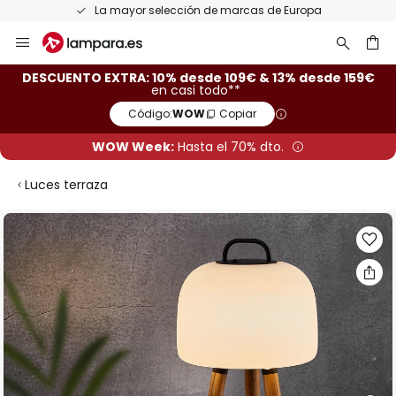
La mayor selección de marcas de Europa
Ir
al
contenido
ar
DESCUENTO EXTRA: 10% desde 109€ & 13% desde 159€
en casi todo**
Código:
WOW
Copiar
WOW Week:
Hasta el 70% dto.
Luces terraza
Saltar
al
final
de
la
galería
de
imágenes