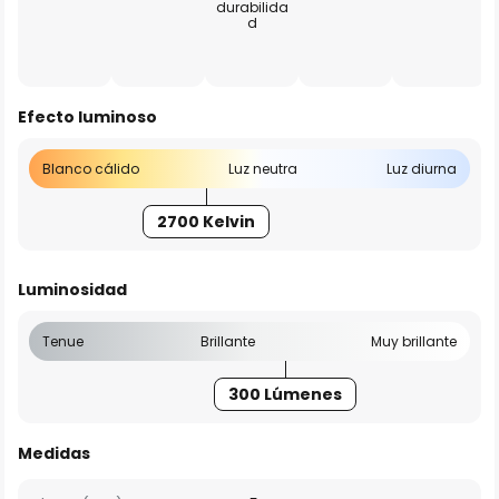
durabilida
d
Efecto luminoso
Blanco cálido
Luz neutra
Luz diurna
2700 Kelvin
Luminosidad
Tenue
Brillante
Muy brillante
300 Lúmenes
Medidas