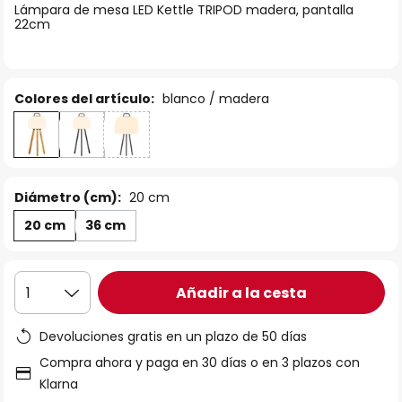
Lámpara de mesa LED Kettle TRIPOD madera, pantalla
galería
22cm
de
imágenes
Colores del artículo:
blanco / madera
Diámetro (cm):
20 cm
20 cm
36 cm
Añadir a la cesta
1
Devoluciones gratis en un plazo de 50 días
Compra ahora y paga en 30 días o en 3 plazos con
Klarna