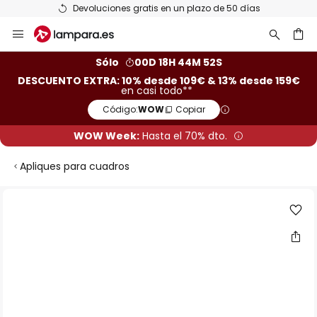
Devoluciones gratis en un plazo de 50 días
Ir
al
contenido
ar
Sólo
00D 18H 44M 52S
DESCUENTO EXTRA: 10% desde 109€ & 13% desde 159€
en casi todo**
Código:
WOW
Copiar
WOW Week:
Hasta el 70% dto.
Apliques para cuadros
Saltar
al
final
de
la
galería
de