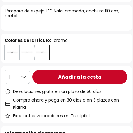
la
Lámpara de espejo LED Nala, cromada, anchura 110 cm,
galería
metal
de
imágenes
Colores del artículo:
cromo
Añadir a la cesta
1
Devoluciones gratis en un plazo de 50 días
Compra ahora y paga en 30 días o en 3 plazos con
Klarna
Excelentes valoraciones en Trustpilot