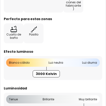
ciones del
fabricante
)
Perfecto para estas zonas
Cuarto de
Pasillo
baño
Efecto luminoso
Blanco cálido
Luz neutra
Luz diurna
3000 Kelvin
Luminosidad
Tenue
Brillante
Muy brillante