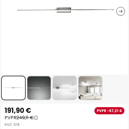
imágenes
Saltar
191,90 €
PVPR -57,21 €
al
PVPR
249,11 €
comienzo
incl. IVA
de