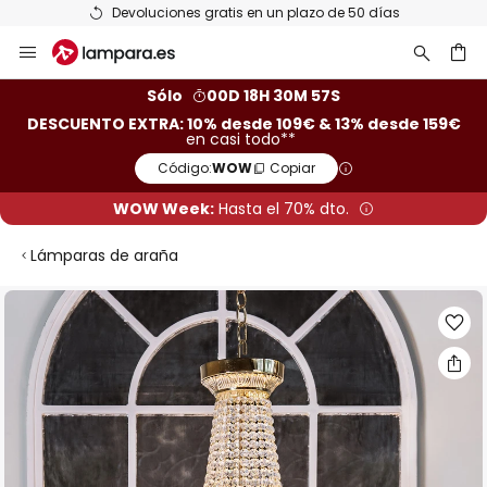
Devoluciones gratis en un plazo de 50 días
Ir
al
contenido
ar
Sólo
00D 18H 30M 56S
DESCUENTO EXTRA: 10% desde 109€ & 13% desde 159€
en casi todo**
Código:
WOW
Copiar
WOW Week:
Hasta el 70% dto.
Lámparas de araña
Saltar
al
final
de
la
galería
de