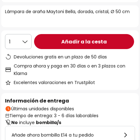
la
Lámpara de araña Maytoni Bella, dorada, cristal, Ø 50 cm
galería
de
imágenes
Añadir a la cesta
1
Devoluciones gratis en un plazo de 50 días
Compra ahora y paga en 30 días o en 3 plazos con
Klarna
Excelentes valoraciones en Trustpilot
Información de entrega
Últimas unidades disponibles
Tiempo de entrega: 3 - 6 días laborables
No
incluye
bombilla/s
Añade ahora bombilla E14 a tu pedido