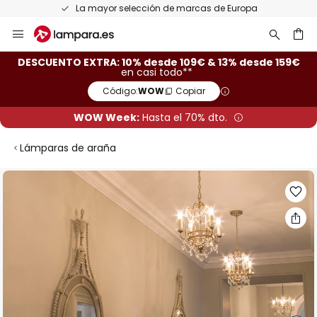
La mayor selección de marcas de Europa
Ir
al
contenido
ar
DESCUENTO EXTRA: 10% desde 109€ & 13% desde 159€
en casi todo**
Código:
WOW
Copiar
WOW Week:
Hasta el 70% dto.
Lámparas de araña
Saltar
al
final
de
la
galería
de
imágenes