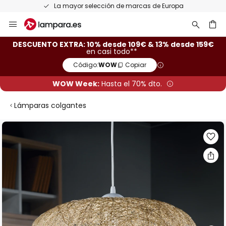
La mayor selección de marcas de Europa
Ir
al
contenido
ar
DESCUENTO EXTRA: 10% desde 109€ & 13% desde 159€
en casi todo**
Código:
WOW
Copiar
WOW Week:
Hasta el 70% dto.
Lámparas colgantes
Saltar
al
final
de
la
galería
de
imágenes