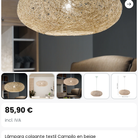
Saltar
85,90 €
al
comienzo
incl. IVA
de
la
Lámpara colgante textil Campilo en beige