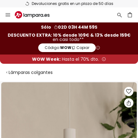
Devoluciones gratis en un plazo de 50 días
Ir
al
contenido
ar
Sólo
02D 03H 44M 59S
DESCUENTO EXTRA: 10% desde 109€ & 13% desde 159€
en casi todo**
Código:
WOW
Copiar
WOW Week:
Hasta el 70% dto.
Lámparas colgantes
Saltar
al
final
de
la
galería
de