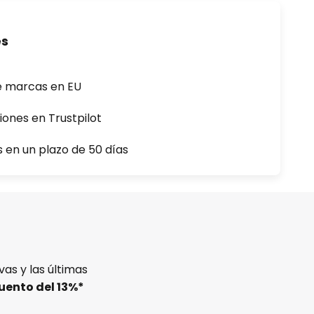
es
e marcas en EU
iones en Trustpilot
s en un plazo de 50 días
as y las últimas
uento del
13%
*