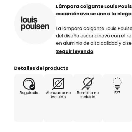
Lámpara colgante Louis Poulse
escandinavo se une a la eleg
La lámpara colgante Louis Pouls
del diseño escandinavo con el re
en aluminio de alta calidad y dis
diseñador Poul Henningsen, esta
Seguir leyendo
estilo a salones, cocinas o comed
elegancia atemporal y se integ
Detalles del producto
diferentes estilos de decoración.
Gracias a la posibilidad de atenua
Regulable
Atenuador no
Bombilla no
E27
forma externa, la lámpara ofrece 
incluido
incluida
iluminación para crear diferente
diseño garantiza una distribució
que convence tanto desde el pun
estético. Un objeto de diseño ic
con un fascinante efecto lumínic