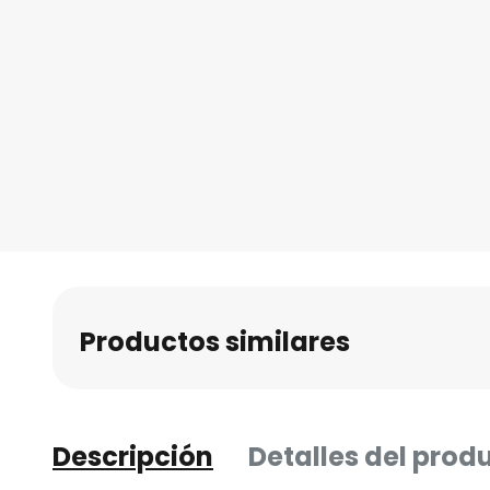
al
comienzo
de
la
galería
de
imágenes
Productos similares
Descripción
Detalles del prod