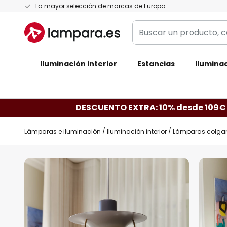
Ir
La mayor selección de marcas de Europa
al
Buscar
contenido
un
producto,
Iluminación interior
categoría,
Estancias
Iluminac
marca...
DESCUENTO EXTRA: 10% desde 109€
Lámparas e iluminación
Iluminación interior
Lámparas colga
Saltar
al
final
de
la
galería