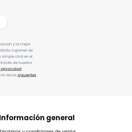
nación y la mejor
cibirás cupones de
simple click en el
 través de nuestro
e privacidad
.
tos de los
siguientes
Información general
Términos y condiciones de venta