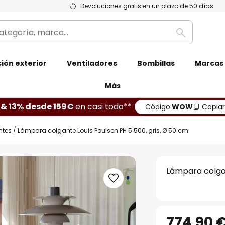
Devoluciones gratis en un plazo de 50 días
Buscar
ión exterior
Ventiladores
Bombillas
Marcas
Más
 & 13% desde 159€
en casi todo**
Código:
WOW
Copiar
ntes
Lámpara colgante Louis Poulsen PH 5 500, gris, Ø 50 cm
Lámpara colgan
774,90 