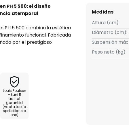
n PH 5 500: el diseño
Medidas
ancia atemporal
Altura (cm):
en PH 5 500 combina la estética
Diámetro (cm):
finamiento funcional. Fabricada
eñada por el prestigioso
Suspensión máx
 lámpara aporta un toque de
Peso neto (kg):
ores. Su color gris resalta su
ra armoniosamente en
r la intensidad de la luz de
Louis Poulsen
flexibilidad en el diseño de la
– kuni 5
aastat
s ambientes. Su ingenioso
garantiid
n de la luz sin deslumbramientos
(vaata tootja
spetsifikatsio
to de vista funcional como
one)
ónico que enriquece los espacios
o.