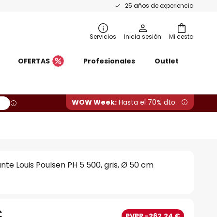
25 años de experiencia
Servicios
Inicia sesión
Mi cesta
OFERTAS
Profesionales
Outlet
WOW Week:
Hasta el 70% dto.
te Louis Poulsen PH 5 500, gris, Ø 50 cm
€
PVPR -262,24 €