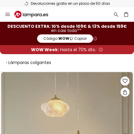
Devoluciones gratis en un plazo de 50 días
Ir
al
contenido
ar
DESCUENTO EXTRA: 10% desde 109€ & 13% desde 159€
en casi todo**
Código:
WOW
Copiar
WOW Week:
Hasta el 70% dto.
Lámparas colgantes
Saltar
al
final
de
la
galería
de
imágenes