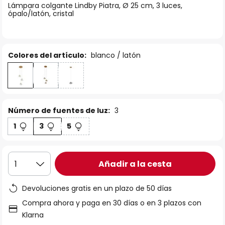
Lámpara colgante Lindby Piatra, Ø 25 cm, 3 luces,
galería
ópalo/latón, cristal
de
imágenes
Colores del artículo:
blanco / latón
Número de fuentes de luz:
3
1
3
5
Añadir a la cesta
1
Devoluciones gratis en un plazo de 50 días
Compra ahora y paga en 30 días o en 3 plazos con
Klarna