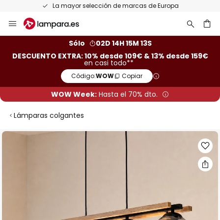
La mayor selección de marcas de Europa
Ir
al
contenido
ar
Sólo
02D 14H 15M 13S
DESCUENTO EXTRA: 10% desde 109€ & 13% desde 159€
en casi todo**
Código:
WOW
Copiar
WOW Week:
Hasta el 70% dto.
Lámparas colgantes
Saltar
al
final
de
la
galería
de