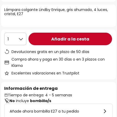
la
Lámpara colgante Lindby Enrique, gris ahumado, 4 luces,
galería
cristal, E27
de
imágenes
Añadir a la cesta
1
Devoluciones gratis en un plazo de 50 días
Compra ahora y paga en 30 días o en 3 plazos con
Klarna
Excelentes valoraciones en Trustpilot
Información de entrega
Tiempo de entrega: 4 - 5 semanas
No
incluye
bombilla/s
Añade ahora bombilla E27 a tu pedido