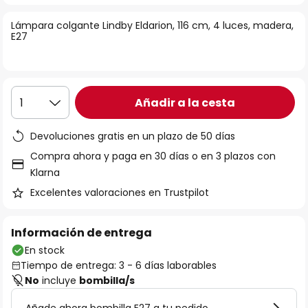
la
Lámpara colgante Lindby Eldarion, 116 cm, 4 luces, madera,
galería
E27
de
imágenes
Añadir a la cesta
1
Devoluciones gratis en un plazo de 50 días
Compra ahora y paga en 30 días o en 3 plazos con
Klarna
Excelentes valoraciones en Trustpilot
Información de entrega
En stock
Tiempo de entrega: 3 - 6 días laborables
No
incluye
bombilla/s