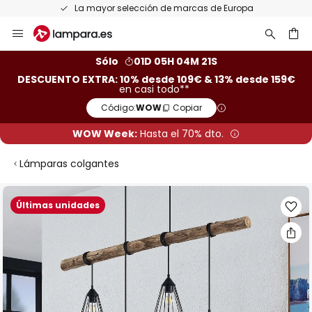
La mayor selección de marcas de Europa
Ir
al
contenido
ar
Sólo
01D 05H 04M 20S
DESCUENTO EXTRA: 10% desde 109€ & 13% desde 159€
en casi todo**
Código:
WOW
Copiar
WOW Week:
Hasta el 70% dto.
Lámparas colgantes
Saltar
Últimas unidades
al
final
de
la
galería
de