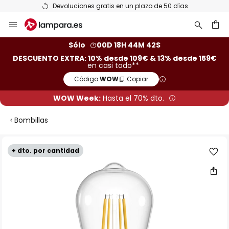
Devoluciones gratis en un plazo de 50 días
Ir
al
contenido
ar
Sólo
00D 18H 44M 42S
DESCUENTO EXTRA: 10% desde 109€ & 13% desde 159€
en casi todo**
Código:
WOW
Copiar
WOW Week:
Hasta el 70% dto.
Bombillas
Saltar
+ dto. por cantidad
al
final
de
la
galería
de