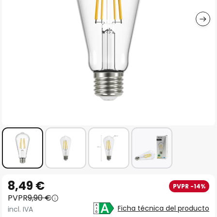
imágenes
Saltar
8,49 €
PVPR -14%
al
PVPR
9,90 €
comienzo
Ficha técnica del producto
incl. IVA
de