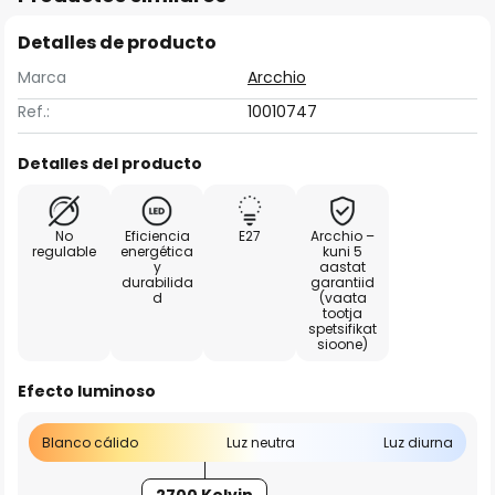
Detalles de producto
Marca
Arcchio
Ref.:
10010747
Detalles del producto
No
Eficiencia
E27
Arcchio –
regulable
energética
kuni 5
y
aastat
durabilida
garantiid
d
(vaata
tootja
spetsifikat
sioone)
Efecto luminoso
Blanco cálido
Luz neutra
Luz diurna