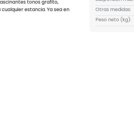
ascinantes tonos grafito,
cualquier estancia. Ya sea en
Otras medidas:
nte Glassy crea un ambiente
Peso neto (kg):
ancia.
minación: la lámpara es
ermite ajustar la intensidad de
ámpara colgante no solo
r su acabado de alta calidad.
s de vivienda modernos.