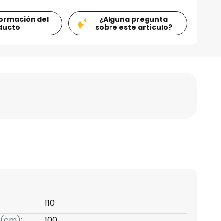
formación del
¿Alguna pregunta
ducto
sobre este artículo?
110
 (cm):
100