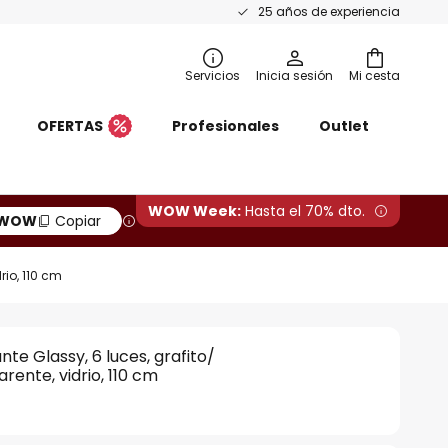
25 años de experiencia
Servicios
Inicia sesión
Mi cesta
OFERTAS
Profesionales
Outlet
WOW Week:
Hasta el 70% dto.
WOW
Copiar
io, 110 cm
te Glassy, 6 luces, grafito/
ente, vidrio, 110 cm