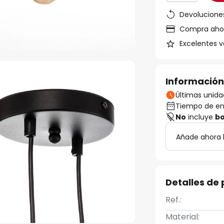
Devoluciones
Compra ahora
Excelentes v
Información
Últimas unida
Tiempo de ent
No
incluye
bo
Añade ahora b
Detalles de
Ref.:
Material: