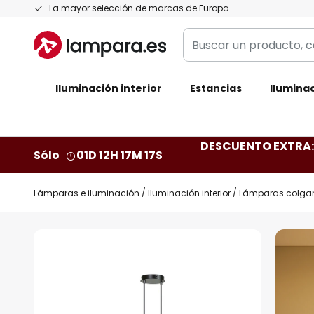
Ir
La mayor selección de marcas de Europa
al
Buscar
contenido
un
producto,
Iluminación interior
categoría,
Estancias
Iluminac
marca...
DESCUENTO EXTRA: 
Sólo
01D 12H 17M 16S
Lámparas e iluminación
Iluminación interior
Lámparas colga
Saltar
al
final
de
la