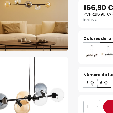
166,90 
PVPR
218,90 €
incl. IVA
Colores del ar
Número de fue
8
6
1