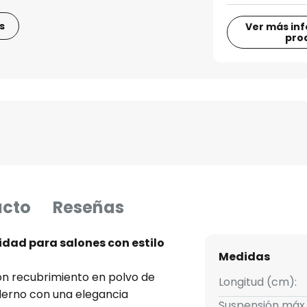
s
Ver más in
pro
ucto
Reseñas
idad para salones con estilo
Medidas
on recubrimiento en polvo de
Longitud (cm):
oderno con una elegancia
Suspensión máx