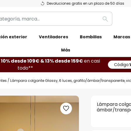
Devoluciones gratis en un plazo de 50 días
Buscar
ión exterior
Ventiladores
Bombillas
Marcas
Más
10% desde 109€ & 13% desde 159€
en casi
Código:
todo**
ntes
Lámpara colgante Glassy, 6 luces, grafito/ámbar/transparente, vidr
Lámpara colgan
ámbar/transpar