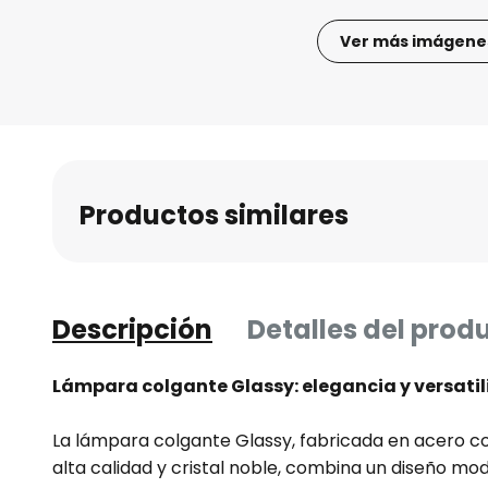
Ver más imágene
Saltar
al
comienzo
de
la
Productos similares
galería
de
imágenes
Descripción
Detalles del prod
Lámpara colgante Glassy: elegancia y versatil
La lámpara colgante Glassy, fabricada en acero c
alta calidad y cristal noble, combina un diseño m