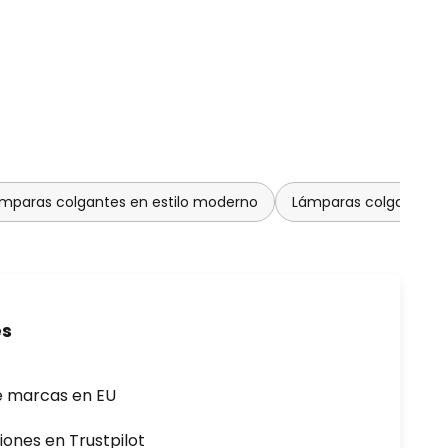
mparas colgantes en estilo moderno
Lámparas colgantes En 
es
e marcas en EU
iones en Trustpilot