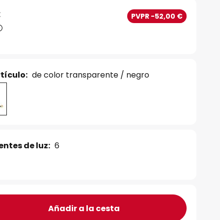
€
PVPR -52,00 €
tículo:
de color transparente / negro
ntes de luz:
6
Añadir a la cesta