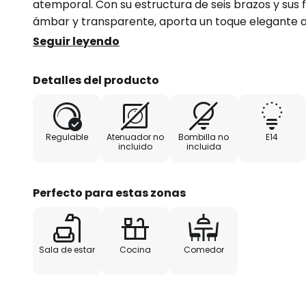
atemporal. Con su estructura de seis brazos y sus f
ámbar y transparente, aporta un toque elegante a 
el salón, la cocina o el comedor, la lámpara colga
Seguir leyendo
acogedor y le da un toque especial a cualquier est
Detalles del producto
Cabe destacar la posibilidad de personalizar la ilu
atenuable mediante un atenuador externo, lo que p
la luz de forma flexible. Fabricada en Europa, la l
Regulable
Atenuador no
Bombilla no
E14
convence por su aspecto estético, sino también po
incluido
incluida
Un verdadero punto culminante para los concepto
Perfecto para estas zonas
Sala de estar
Cocina
Comedor