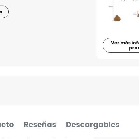
s
Ver más in
pro
ucto
Reseñas
Descargables