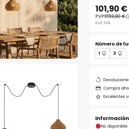
101,90 €
PVPR
159,90 €
incl. IVA
Número de fue
1
3
Devoluciones
Compra ahora
Excelentes v
Información
No disponible