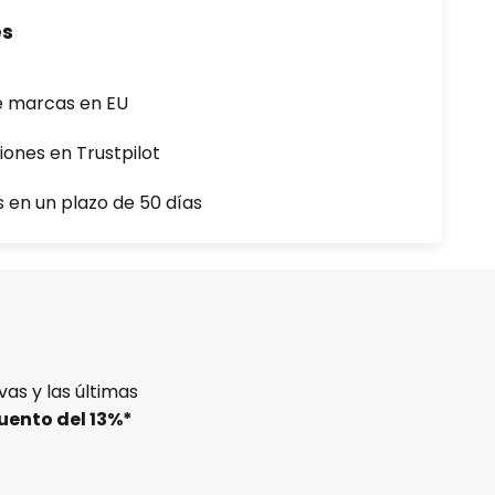
es
e marcas en EU
iones en Trustpilot
s en un plazo de 50 días
as y las últimas
uento del
13%
*