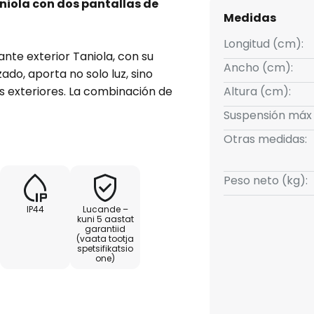
niola con dos pantallas de
Medidas
Longitud (cm):
te exterior Taniola, con su
Ancho (cm):
ado, aporta no solo luz, sino
 exteriores. La combinación de
Altura (cm):
 confiere a esta lámpara un
Suspensión máx
fección con los estilos rústicos
Otras medidas:
iente acogedor en la terraza o
cción IP44, está
 la entrada de cuerpos
Peso neto (kg):
 lo que la convierte en una
IP44
Lucande –
ores. La combinación de colores
kuni 5 aastat
garantiid
 natural y se integra
(vaata tootja
e su espacio exterior. Aunque
spetsifikatsio
one)
l suministro, el brillo se puede
terno, lo que le permite
su gusto. Con la lámpara