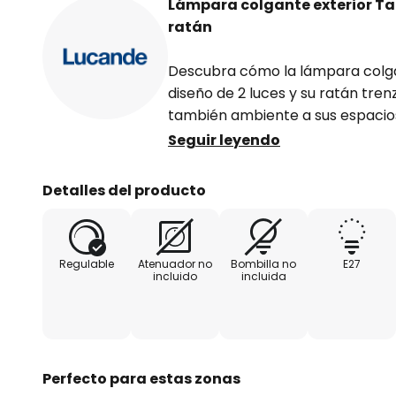
Lámpara colgante exterior Ta
ratán
Descubra cómo la lámpara colgan
diseño de 2 luces y su ratán trenz
también ambiente a sus espacios
ratán resistente y hierro macizo
Seguir leyendo
toque rústico que encaja a la per
y, al mismo tiempo, crea un amb
Detalles del producto
el balcón. Con el grado de prote
perfectamente protegida contra
extraños y salpicaduras de agua,
Regulable
Atenuador no
Bombilla no
E27
fuente de luz fiable para exteri
incluido
incluida
beige y negro resalta su estética
armoniosamente en el conjunto d
el atenuador no está incluido en e
ajustar mediante un atenuador ex
Perfecto para estas zonas
regular la intensidad de la luz a 