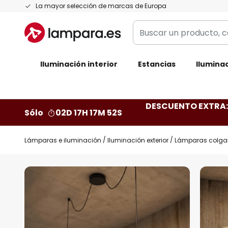
Ir
La mayor selección de marcas de Europa
al
Buscar
contenido
un
producto,
Iluminación interior
categoría,
Estancias
Iluminac
marca...
DESCUENTO EXTRA: 
Sólo
02D 17H 17M 51S
Lámparas e iluminación
Iluminación exterior
Lámparas colgant
Saltar
al
final
de
la