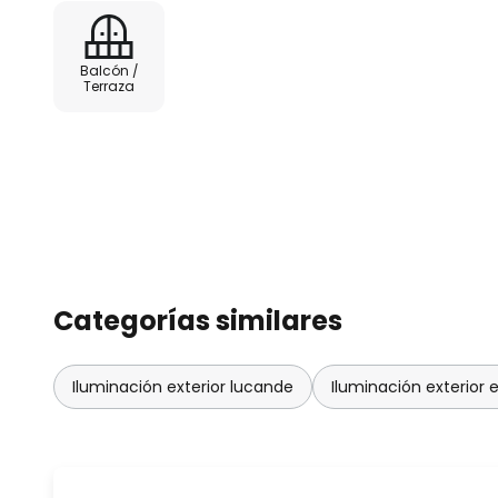
colgante exterior Taniola, apos
estilo y funcionalidad que bañará
llena de ambiente.
Balcón /
Terraza
Categorías similares
Iluminación exterior lucande
Iluminación exterior 