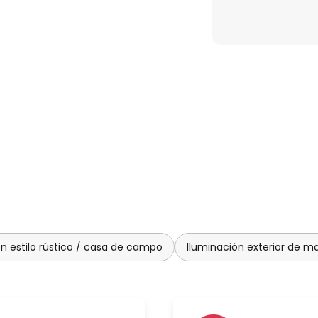
tará por una combinación de
 su espacio exterior con una luz
en estilo rústico / casa de campo
Iluminación exterior de m