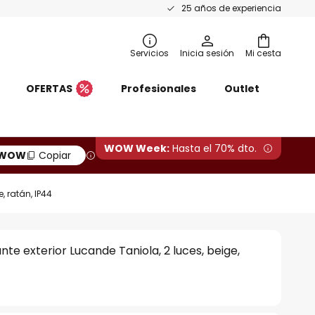
25 años de experiencia
Servicios
Inicia sesión
Mi cesta
OFERTAS
Profesionales
Outlet
WOW Week:
Hasta el 70% dto.
WOW
Copiar
, ratán, IP44
te exterior Lucande Taniola, 2 luces, beige,