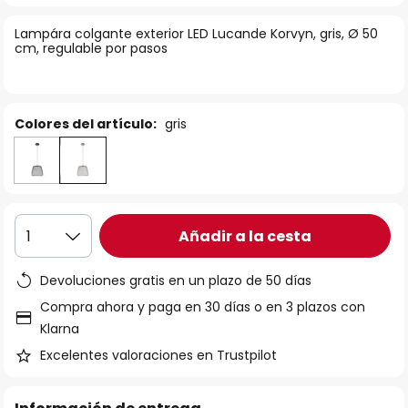
la
Lampára colgante exterior LED Lucande Korvyn, gris, Ø 50
galería
cm, regulable por pasos
de
imágenes
Colores del artículo:
gris
Añadir a la cesta
1
Devoluciones gratis en un plazo de 50 días
Compra ahora y paga en 30 días o en 3 plazos con
Klarna
Excelentes valoraciones en Trustpilot