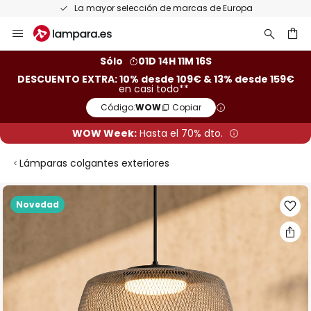
La mayor selección de marcas de Europa
Ir
al
contenido
ar
Sólo
01D 14H 11M 16S
DESCUENTO EXTRA: 10% desde 109€ & 13% desde 159€
en casi todo**
Código:
WOW
Copiar
WOW Week:
Hasta el 70% dto.
Lámparas colgantes exteriores
Saltar
Novedad
al
final
de
la
galería
de