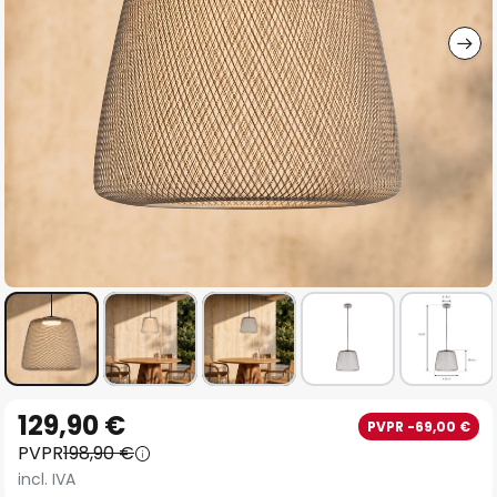
imágenes
Saltar
129,90 €
PVPR -69,00 €
al
PVPR
198,90 €
comienzo
incl. IVA
de