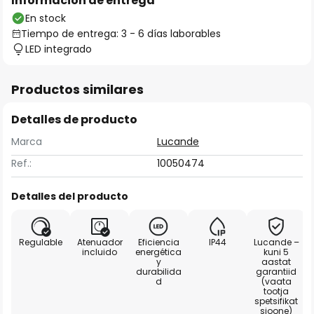
Información de entrega
En stock
Tiempo de entrega: 3 - 6 días laborables
LED integrado
Productos similares
Detalles de producto
Marca
Lucande
Ref.:
10050474
Detalles del producto
Regulable
Atenuador
Eficiencia
IP44
Lucande –
incluido
energética
kuni 5
y
aastat
durabilida
garantiid
d
(vaata
tootja
spetsifikat
sioone)