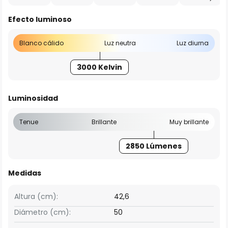
Efecto luminoso
Blanco cálido
Luz neutra
Luz diurna
3000 Kelvin
Luminosidad
Tenue
Brillante
Muy brillante
2850 Lúmenes
Medidas
Altura (cm):
42,6
Diámetro (cm):
50