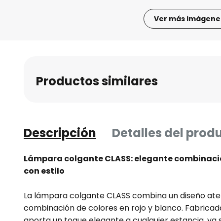
Ver más imágene
Saltar
al
comienzo
de
Productos similares
la
galería
de
imágenes
Descripción
Detalles del prod
Lámpara colgante CLASS: elegante combinació
con estilo
La lámpara colgante CLASS combina un diseño ate
combinación de colores en rojo y blanco. Fabricada
aporta un toque elegante a cualquier estancia, ya se