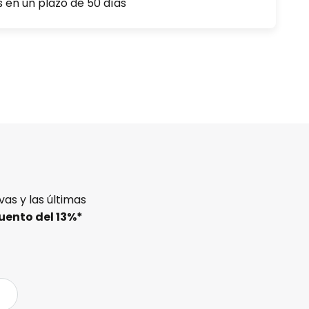
s en un plazo de 50 días
as y las últimas
uento del
13%
*