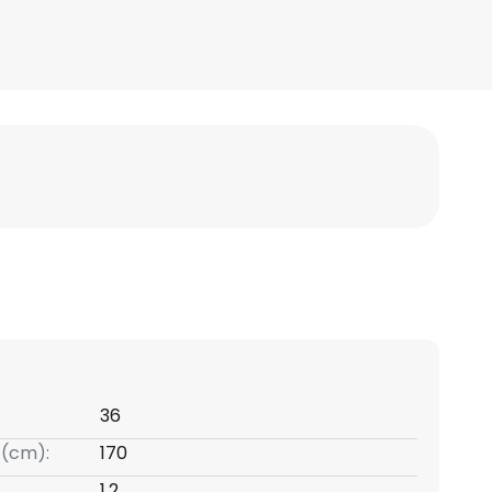
36
 (cm):
170
1,2