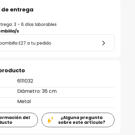
 de entrega
rega: 3 - 6 días laborables
mbilla/s
bombilla E27 a tu pedido
 producto
6111032
Diámetro: 36 cm
Metal
formación del
¿Alguna pregunta
ducto
sobre este artículo?