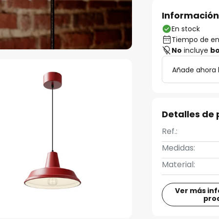
Información
En stock
Tiempo de ent
No
incluye
bo
Añade ahora 
Detalles de
Ref.:
Medidas:
Material:
Ver más in
pro