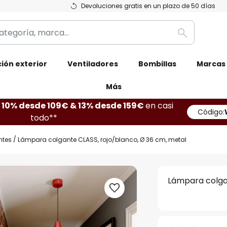
Devoluciones gratis en un plazo de 50 días
Buscar
ión exterior
Ventiladores
Bombillas
Marcas
Más
10% desde 109€ & 13% desde 159€
en casi
Código:
todo**
ntes
Lámpara colgante CLASS, rojo/blanco, Ø 36 cm, metal
Lámpara colga