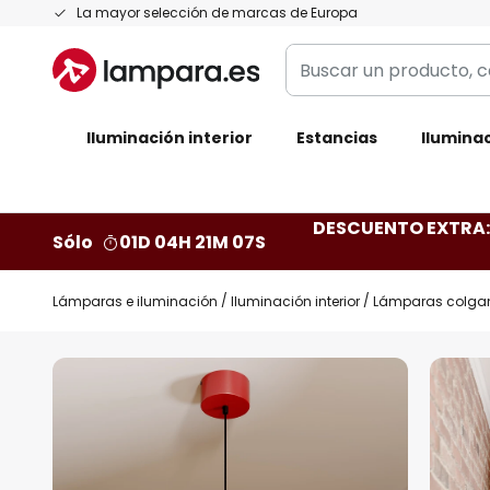
Ir
La mayor selección de marcas de Europa
al
Buscar
contenido
un
producto,
Iluminación interior
categoría,
Estancias
Iluminac
marca...
DESCUENTO EXTRA: 
Sólo
01D 04H 21M 06S
Lámparas e iluminación
Iluminación interior
Lámparas colga
Saltar
al
final
de
la