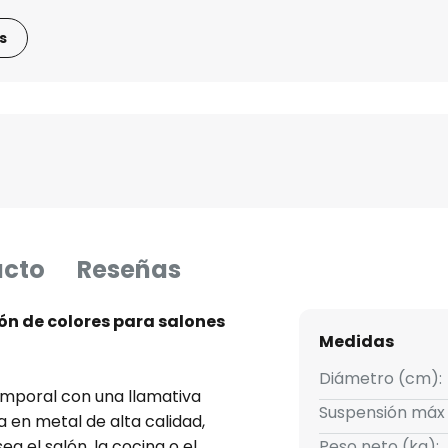
s
ucto
Reseñas
n de colores para salones
Medidas
Diámetro (cm):
mporal con una llamativa
Suspensión máx
 en metal de alta calidad,
a el salón, la cocina o el
Peso neto (kg):