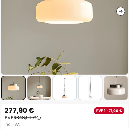
imágenes
Saltar
277,90 €
PVPR -71,00 €
al
PVPR
348,90 €
comienzo
incl. IVA
de