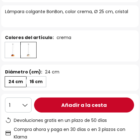
la
Lámpara colgante BonBon, color crema, Ø 25 cm, cristal
galería
de
imágenes
Colores del artículo:
crema
Diámetro (cm):
24 cm
24 cm
16 cm
Añadir a la cesta
1
Devoluciones gratis en un plazo de 50 días
Compra ahora y paga en 30 días o en 3 plazos con
Klarna