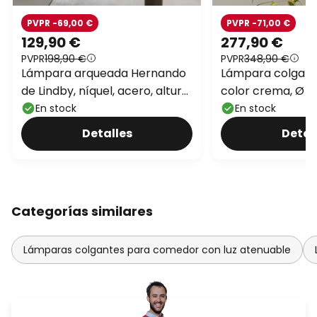
PVPR -69,00 €
PVPR -71,00 €
129,90 €
277,90 €
PVPR
198,90 €
PVPR
348,90 €
Lámpara arqueada Hernando
Lámpara colgant
de Lindby, níquel, acero, altura
color crema, Ø 25
188 cm
En stock
En stock
Detalles
Detal
Categorías similares
Lámparas colgantes para comedor con luz atenuable