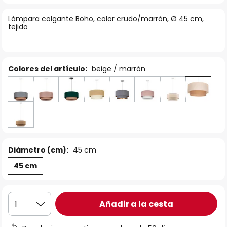
la
Lámpara colgante Boho, color crudo/marrón, Ø 45 cm,
galería
tejido
de
imágenes
Colores del artículo:
beige / marrón
Diámetro (cm):
45 cm
45 cm
Añadir a la cesta
1