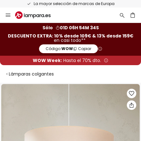
La mayor selección de marcas de Europa
Ir
al
contenido
ar
Sólo
01D 06H 54M 33S
DESCUENTO EXTRA: 10% desde 109€ & 13% desde 159€
en casi todo**
Código:
WOW
Copiar
WOW Week:
Hasta el 70% dto.
Lámparas colgantes
Saltar
al
final
de
la
galería
de