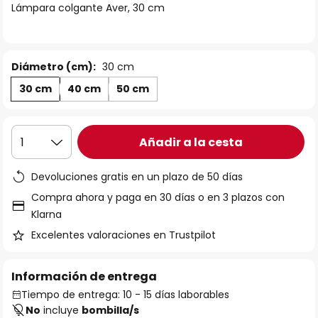
Lámpara colgante Aver, 30 cm
galería
de
imágenes
Diámetro (cm):
30 cm
30 cm
40 cm
50 cm
Añadir a la cesta
1
Devoluciones gratis en un plazo de 50 días
Compra ahora y paga en 30 días o en 3 plazos con
Klarna
Excelentes valoraciones en Trustpilot
Información de entrega
Tiempo de entrega: 10 - 15 días laborables
No
incluye
bombilla/s