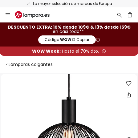
La mayor selección de marcas de Europa
Ir
al
contenido
ar
DESCUENTO EXTRA: 10% desde 109€ & 13% desde 159€
en casi todo**
Código:
WOW
Copiar
WOW Week:
Hasta el 70% dto.
Lámparas colgantes
Saltar
al
final
de
la
galería
de
imágenes