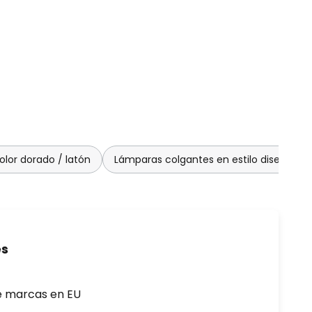
lor dorado / latón
Lámparas colgantes en estilo diseño
es
e marcas en EU