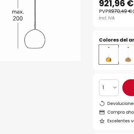
921,96 €
PVPR
970,49 €
incl. IVA
Colores del ar
1
Devoluciones
Compra ahora
Excelentes v