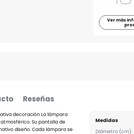
Ver más in
pro
ucto
Reseñas
ativa decoración La lámpara
Medidas
atmosférico. Su pantalla de
amativo diseño. Cada lámpara se
Diámetro (cm):