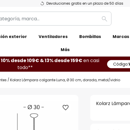
Devoluciones gratis en un plazo de 50 días
Buscar
ión exterior
Ventiladores
Bombillas
Marcas
Más
10% desde 109€ & 13% desde 159€
en casi
Código:
todo**
ntes
Kolarz Lámpara colgante Luna, Ø 30 cm, dorada, metal/vidrio
Kolarz Lámpara