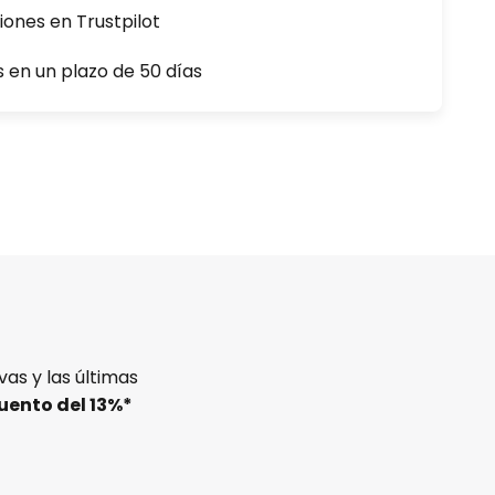
iones en Trustpilot
s en un plazo de 50 días
as y las últimas
uento del
13%
*