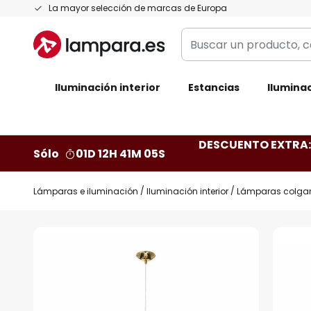
Ir
La mayor selección de marcas de Europa
al
Buscar
contenido
un
producto,
Iluminación interior
categoría,
Estancias
Iluminac
marca...
DESCUENTO EXTRA: 
Sólo
01D 12H 41M 04S
Lámparas e iluminación
Iluminación interior
Lámparas colga
Saltar
al
final
de
la