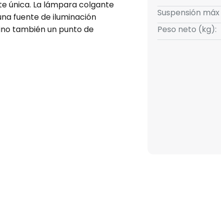
e única. La lámpara colgante
Suspensión máx
 una fuente de iluminación
sino también un punto de
Peso neto (kg):
enuable externamente