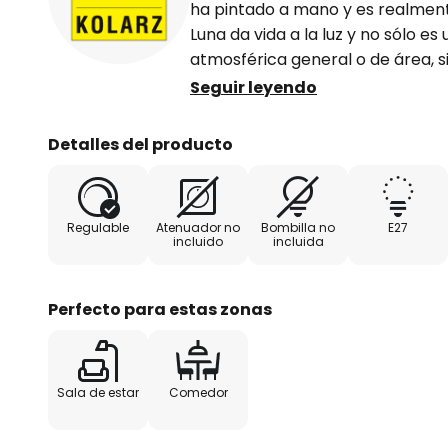
ha pintado a mano y es realment
Luna da vida a la luz y no sólo es
atmosférica general o de área, 
atracción en la habitación - at
Seguir leyendo
Detalles del producto
Regulable
Atenuador no
Bombilla no
E27
incluido
incluida
Perfecto para estas zonas
Sala de estar
Comedor