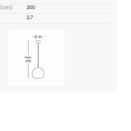
 (cm):
200
2,7