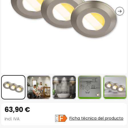
imágenes
Saltar
63,90 €
al
comienzo
Ficha técnica del producto
incl. IVA
de