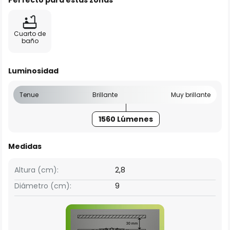
Perfecto para estas zonas
Cuarto de
baño
Luminosidad
Tenue
Brillante
Muy brillante
1560 Lúmenes
Medidas
Altura (cm):
2,8
Diámetro (cm):
9