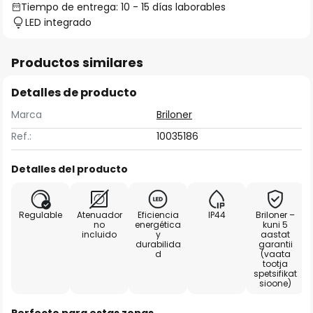
Tiempo de entrega: 10 - 15 días laborables
LED integrado
Productos similares
Detalles de producto
Marca
Briloner
Ref.:
10035186
Detalles del producto
Regulable
Atenuador
Eficiencia
IP44
Briloner –
no
energética
kuni 5
incluido
y
aastat
durabilida
garantii
d
(vaata
tootja
spetsifikat
sioone)