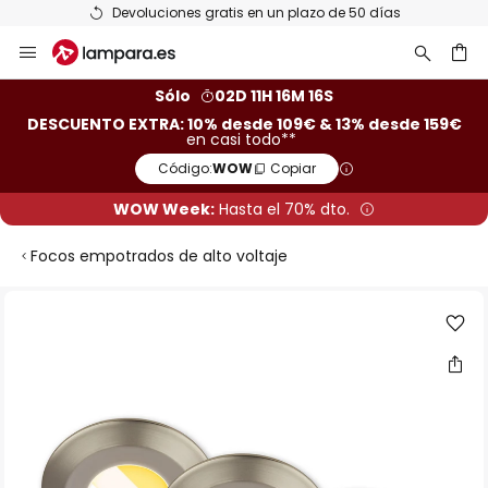
Devoluciones gratis en un plazo de 50 días
Ir
al
contenido
ar
Sólo
02D 11H 16M 15S
DESCUENTO EXTRA: 10% desde 109€ & 13% desde 159€
en casi todo**
Código:
WOW
Copiar
WOW Week:
Hasta el 70% dto.
Focos empotrados de alto voltaje
Saltar
al
final
de
la
galería
de