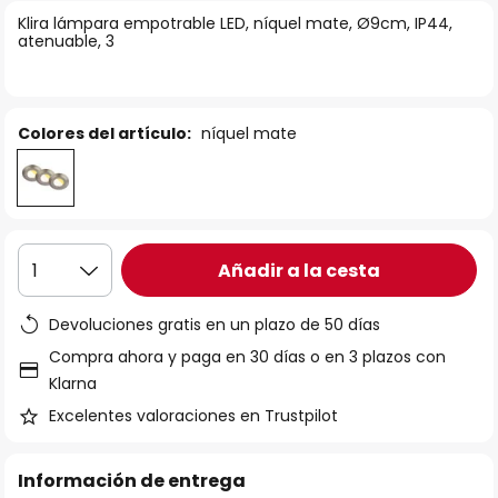
la
Klira lámpara empotrable LED, níquel mate, Ø9cm, IP44,
atenuable, 3
galería
de
imágenes
Colores del artículo:
níquel mate
Añadir a la cesta
1
Devoluciones gratis en un plazo de 50 días
Compra ahora y paga en 30 días o en 3 plazos con
Klarna
Excelentes valoraciones en Trustpilot
Información de entrega