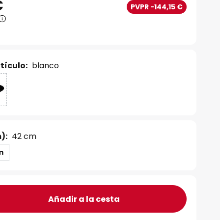
€
PVPR -144,15 €
tículo:
blanco
):
42 cm
m
Añadir a la cesta