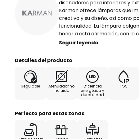
diseñadores para interiores y ext
Karman ofrece lámparas que im
creativo y su diseño, así como po
funcionalidad. La lámpara colg
honor a esta afirmación, con la 
diseñadores: Luca De Bona, Dario
Seguir leyendo
es un motivo minimalista plisado
Linearmente hacia el exterior de
Detalles del producto
rayos de luz que fluyen en el espa
blanco cálido están situados baj
aluminio, dentro de una cubierta 
Regulable
Atenuador no
Eficiencia
IP65
resistente a la intemperie, pued
incluido
energética y
durabilidad
adecuado y es extremadamente v
comedores de alta calidad hasta
entrada.
Perfecto para estas zonas