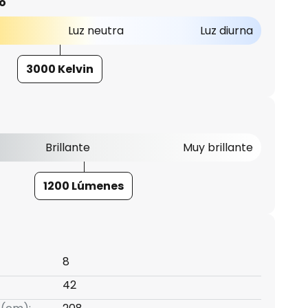
o
Luz neutra
Luz diurna
3000 Kelvin
Brillante
Muy brillante
1200 Lúmenes
8
42