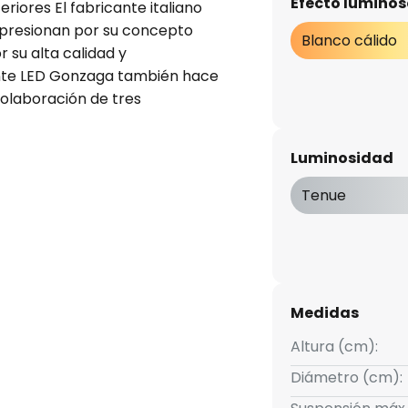
Efecto luminos
eriores El fabricante italiano
presionan por su concepto
Blanco cálido
r su alta calidad y
ante LED Gonzaga también hace
colaboración de tres
 De Meo y Matteo Ugolini. Das
 cuya estructura, orientada
Luminosidad
sde el centro, parece seguir los
cio infinito. Los LED de color
Tenue
o la forma de disco redondo de
transparente estriada. Die,
e regularse con un regulador
ersátil: desde salones y
 porches, patios o zonas de
Medidas
Altura (cm):
Diámetro (cm):