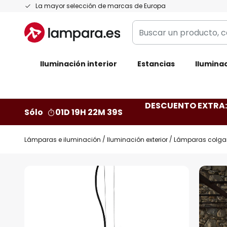
Ir
La mayor selección de marcas de Europa
al
Buscar
contenido
un
producto,
Iluminación interior
categoría,
Estancias
Iluminac
marca...
DESCUENTO EXTRA: 
Sólo
01D 19H 22M 38S
Lámparas e iluminación
Iluminación exterior
Lámparas colgant
Saltar
al
final
de
la