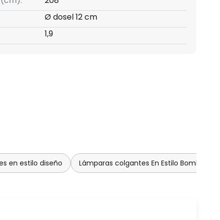
 (cm):
208
Ø dosel 12 cm
1,9
s en estilo diseño
Lámparas colgantes En Estilo Bombilla ún