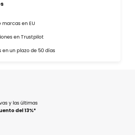
es
e marcas en EU
iones en Trustpilot
s en un plazo de 50 días
as y las últimas
uento del
13%
*