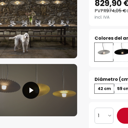
829,90 
PVPR
974,05 €
incl. IVA
Colores del ar
Diámetro (cm
42 cm
59 c
1