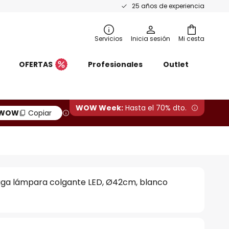
25 años de experiencia
Servicios
Inicia sesión
Mi cesta
OFERTAS
Profesionales
Outlet
WOW Week:
Hasta el 70% dto.
WOW
Copiar
a lámpara colgante LED, Ø42cm, blanco