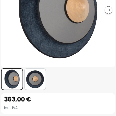
imágenes
Saltar
363,00 €
al
comienzo
incl. IVA
de