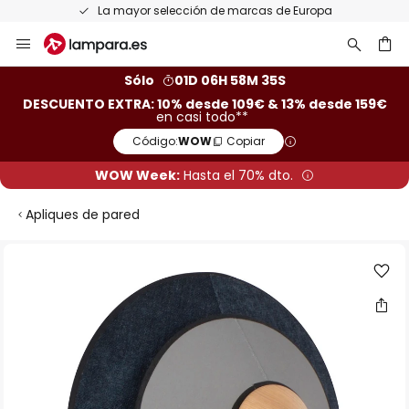
La mayor selección de marcas de Europa
Ir
al
contenido
ar
Sólo
01D 06H 58M 35S
DESCUENTO EXTRA: 10% desde 109€ & 13% desde 159€
en casi todo**
Código:
WOW
Copiar
WOW Week:
Hasta el 70% dto.
Apliques de pared
Saltar
al
final
de
la
galería
de