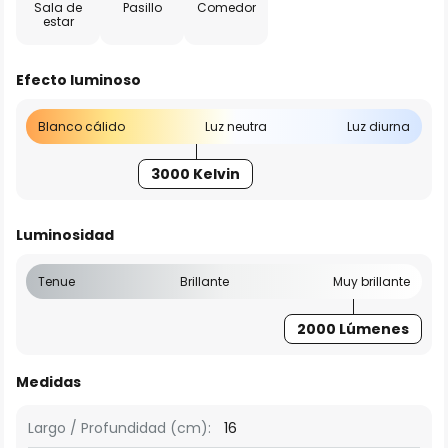
Sala de
Pasillo
Comedor
estar
Efecto luminoso
Blanco cálido
Luz neutra
Luz diurna
3000 Kelvin
Luminosidad
Tenue
Brillante
Muy brillante
2000 Lúmenes
Medidas
Largo / Profundidad (cm):
16