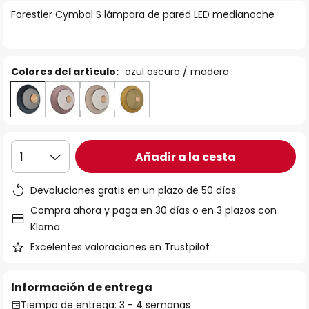
la
Forestier Cymbal S lámpara de pared LED medianoche
galería
de
imágenes
Colores del artículo:
azul oscuro / madera
Añadir a la cesta
1
Devoluciones gratis en un plazo de 50 días
Compra ahora y paga en 30 días o en 3 plazos con
Klarna
Excelentes valoraciones en Trustpilot
Información de entrega
Tiempo de entrega: 3 - 4 semanas