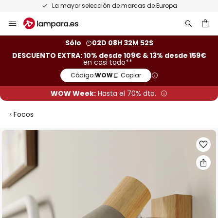
La mayor selección de marcas de Europa
Ir
al
contenido
ar
Sólo
02D 08H 32M 52S
DESCUENTO EXTRA: 10% desde 109€ & 13% desde 159€
en casi todo**
Código:
WOW
Copiar
WOW Week:
Hasta el 70% dto.
Focos
Saltar
al
final
de
la
galería
de