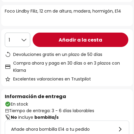
la
Foco Lindby Filiz, 12 cm de altura, madera, hormigón, E14
galería
de
imágenes
Añadir a la cesta
1
Devoluciones gratis en un plazo de 50 días
Compra ahora y paga en 30 días o en 3 plazos con
Klarna
Excelentes valoraciones en Trustpilot
Información de entrega
En stock
Tiempo de entrega: 3 - 6 días laborables
No
incluye
bombilla/s
Añade ahora bombilla E14 a tu pedido