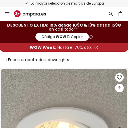
La mayor selección de marcas de Europa
Ir
al
contenido
ar
DESCUENTO EXTRA: 10% desde 109€ & 13% desde 159€
en casi todo**
Código:
WOW
Copiar
WOW Week:
Hasta el 70% dto.
Focos empotrados, downlights
Saltar
al
final
de
la
galería
de
imágenes