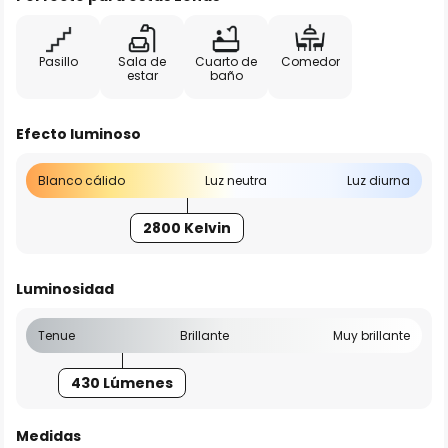
Pasillo
Sala de
Cuarto de
Comedor
estar
baño
Efecto luminoso
Blanco cálido
Luz neutra
Luz diurna
2800 Kelvin
Luminosidad
Tenue
Brillante
Muy brillante
430 Lúmenes
Medidas