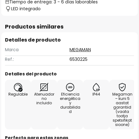
Tiempo de entrega: 3 - 6 días laborables
LED integrado
Productos similares
Detalles de producto
Marca
MEGAMAN
Ref.:
6530225
Detalles del producto
Regulable
Atenuador
Eficiencia
IP44
Megaman
no
energética
– kuni 5
incluido
y
aastat
durabilida
garantiid
d
(vaata
tootja
spetsifikat
sioone)
Perfecto para estas zonas