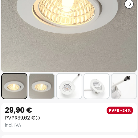
Saltar
29,90 €
PVPR -24%
al
PVPR
39,62 €
comienzo
incl. IVA
de
la