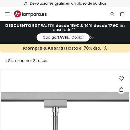
Devoluciones gratis en un plazo de 50 días
Ir
al
contenido
ar
DESCUENTO EXTRA: 11% desde 119€ & 14% desde 179€
en
casi todo**
Código:
SAVE
Copiar
¡Compra & Ahorra!
Hasta el 70% dto.
Sistema riel 2 fases
Saltar
al
final
de
la
galería
de
imágenes