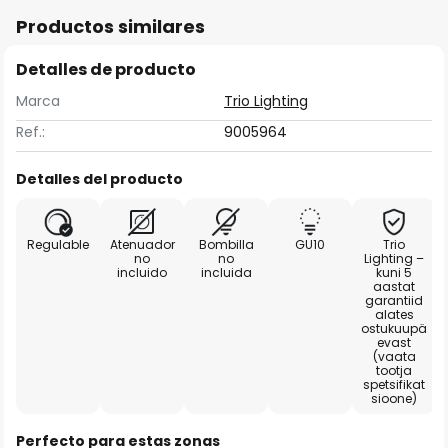
Productos similares
Detalles de producto
Marca
Trio Lighting
Ref.:
9005964
Detalles del producto
Regulable
Atenuador
Bombilla
GU10
Trio
no
no
Lighting –
incluido
incluida
kuni 5
aastat
garantiid
alates
ostukuupä
evast
(vaata
tootja
spetsifikat
sioone)
Perfecto para estas zonas