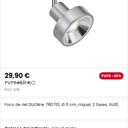
Saltar
29,90 €
PVPR -35%
al
PVPR
46,11 €
comienzo
incl. IVA
de
la
Foco de riel DUOline 780701, Ø 11 cm, níquel, 2 fases, GU10
galería
de
imágenes