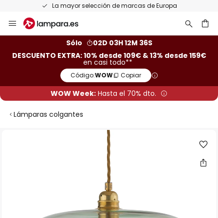
La mayor selección de marcas de Europa
Ir
al
contenido
ar
Sólo
02D 03H 12M 36S
DESCUENTO EXTRA: 10% desde 109€ & 13% desde 159€
en casi todo**
Código:
WOW
Copiar
WOW Week:
Hasta el 70% dto.
Lámparas colgantes
Saltar
al
final
de
la
galería
de