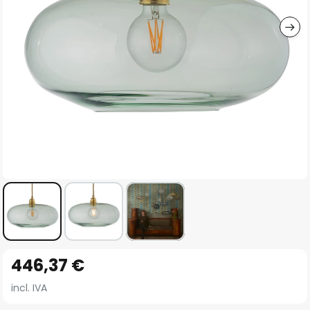
imágenes
Saltar
446,37 €
al
comienzo
incl. IVA
de