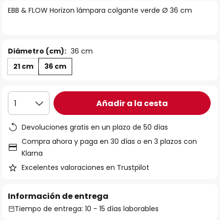
la
EBB & FLOW Horizon lámpara colgante verde Ø 36 cm
galería
de
imágenes
Diámetro (cm):
36 cm
21 cm
36 cm
Añadir a la cesta
1
Devoluciones gratis en un plazo de 50 días
Compra ahora y paga en 30 días o en 3 plazos con
Klarna
Excelentes valoraciones en Trustpilot
Información de entrega
Tiempo de entrega: 10 - 15 días laborables