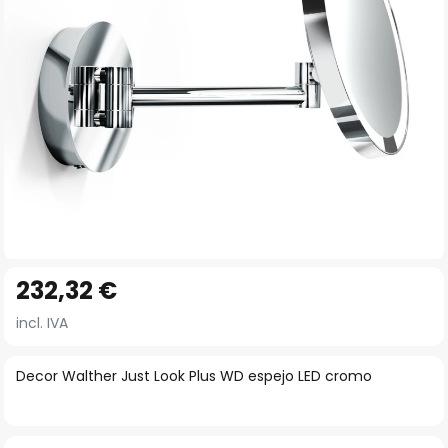
imágenes
Saltar
232,32 €
al
comienzo
incl. IVA
de
la
Decor Walther Just Look Plus WD espejo LED cromo
galería
de
imágenes