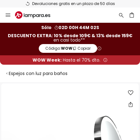
Devoluciones gratis en un plazo de 50 días
Ir
al
contenido
ar
Sólo
02D 00H 44M 02S
DESCUENTO EXTRA: 10% desde 109€ & 13% desde 159€
en casi todo**
Código:
WOW
Copiar
WOW Week:
Hasta el 70% dto.
Espejos con luz para baños
Saltar
al
final
de
la
galería
de