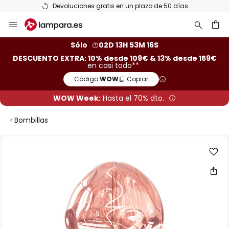
Devoluciones gratis en un plazo de 50 días
Ir
al
contenido
ar
Sólo
02D 13H 53M 16S
DESCUENTO EXTRA: 10% desde 109€ & 13% desde 159€
en casi todo**
Código:
WOW
Copiar
WOW Week:
Hasta el 70% dto.
Bombillas
Saltar
al
final
de
la
galería
de