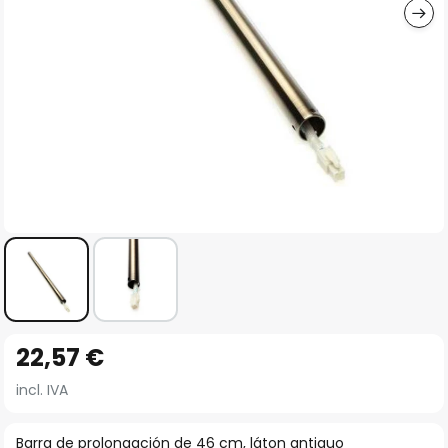
Saltar
22,57 €
al
comienzo
incl. IVA
de
la
Barra de prolongación de 46 cm, láton antiguo