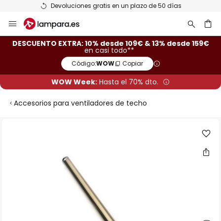
Devoluciones gratis en un plazo de 50 días
Ir
al
contenido
ar
DESCUENTO EXTRA: 10% desde 109€ & 13% desde 159€
en casi todo**
Código:
WOW
Copiar
WOW Week:
Hasta el 70% dto.
Accesorios para ventiladores de techo
Saltar
al
final
de
la
galería
de
imágenes