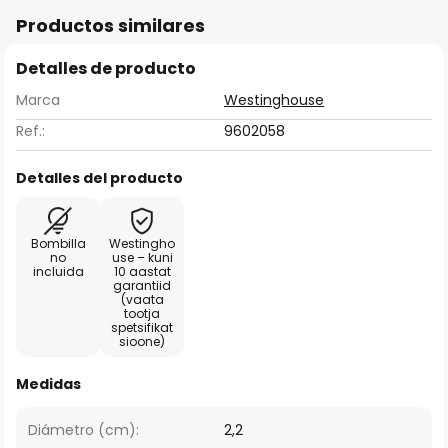
Productos similares
Detalles de producto
Marca
Westinghouse
Ref.:
9602058
Detalles del producto
Bombilla
Westingho
no
use – kuni
incluida
10 aastat
garantiid
(vaata
tootja
spetsifikat
sioone)
Medidas
Diámetro (cm):
2,2