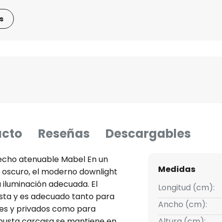
s
ucto
Reseñas
Descargables
 techo atenuable Mabel En un
Medidas
 oscuro, el moderno downlight
iluminación adecuada. El
Longitud (cm):
urista y es adecuado tanto para
Ancho (cm):
les y privados como para
 robusta carcasa se mantiene en
Altura (cm):