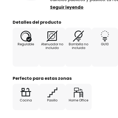
gris oscuro y prescinde de cualqui
Seguir leyendo
sencillez y el pragmatismo, que 
regulación. Permite variar cómo
Detalles del producto
mediante un atenuador adecuad
Regulable
Atenuador no
Bombilla no
GU10
incluido
incluida
Perfecto para estas zonas
Cocina
Pasillo
Home Office