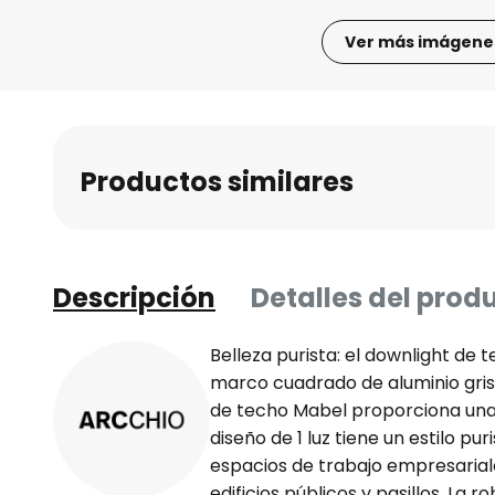
Ver más imágene
Saltar
al
comienzo
de
Productos similares
la
galería
de
imágenes
Descripción
Detalles del prod
Belleza purista: el downlight de
marco cuadrado de aluminio gris
de techo Mabel proporciona una 
diseño de 1 luz tiene un estilo p
espacios de trabajo empresaria
edificios públicos y pasillos. La