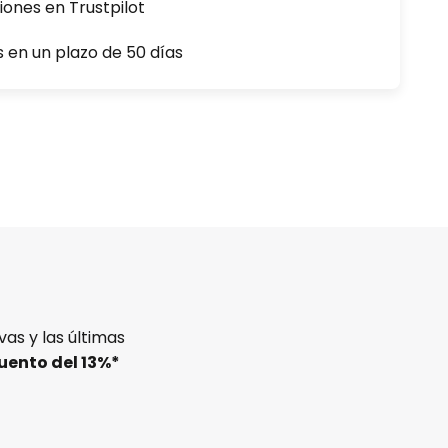
iones en Trustpilot
s en un plazo de 50 días
as y las últimas
uento del
13%
*