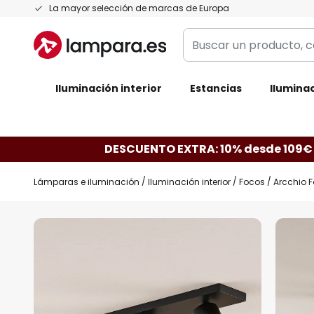
Ir
La mayor selección de marcas de Europa
al
Buscar
contenido
un
producto,
Iluminación interior
categoría,
Estancias
Iluminac
marca...
DESCUENTO EXTRA: 10% desde 109€
Lámparas e iluminación
Iluminación interior
Focos
Arcchio F
Saltar
al
final
de
la
galería