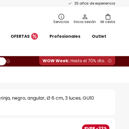
25 años de experiencia
Servicios
Inicia sesión
Mi cesta
OFERTAS
Profesionales
Outlet
WOW Week:
Hasta el 70% dto.
inja, negro, angular, Ø 6 cm, 3 luces, GU10
PVPR -33%