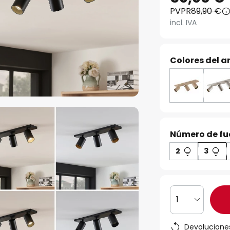
PVPR
89,90 €
incl. IVA
Colores del ar
Número de fue
2
3
1
Devoluciones