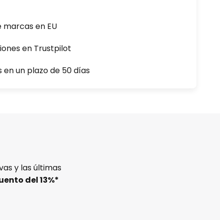
e marcas en EU
iones en Trustpilot
s en un plazo de 50 días
as y las últimas
uento del
13%
*