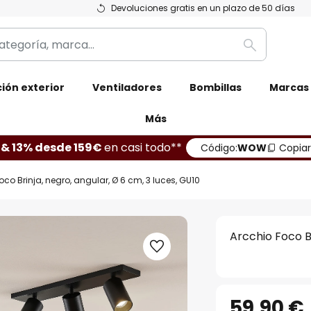
Devoluciones gratis en un plazo de 50 días
Buscar
ión exterior
Ventiladores
Bombillas
Marcas
Más
 & 13% desde 159€
en casi todo**
Código:
WOW
Copiar
oco Brinja, negro, angular, Ø 6 cm, 3 luces, GU10
Arcchio Foco Br
59,90 €