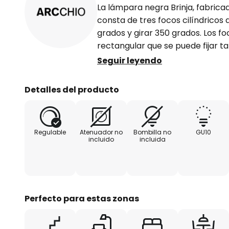
La lámpara negra Brinja, fabricad
consta de tres focos cilíndricos 
grados y girar 350 grados. Los f
rectangular que se puede fijar t
paredes.
Seguir leyendo
Con sus tres potentes focos, pe
Detalles del producto
incluso habitaciones grandes y 
iluminar diferentes partes de una
ambiental, los focos se pueden o
Regulable
Atenuador no
Bombilla no
GU10
incluido
incluida
Perfecto para estas zonas