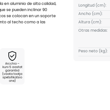
a en aluminio de alta calidad,
Longitud (cm):
que se pueden inclinar 90
Ancho (cm):
ocos se colocan en un soporte
anto al techo como a las
Altura (cm):
Otras medidas:
rmite iluminar de forma óptima
con muchos rincones. Para
Peso neto (kg):
 habitación con su luz
rientar a voluntad.
Arcchio –
kuni 5 aastat
garantiid
(vaata tootja
spetsifikatsio
one)