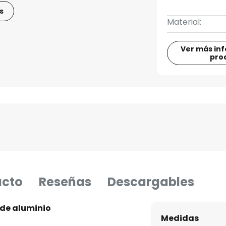
s
Material:
Ver más in
pro
ucto
Reseñas
Descargables
 de aluminio
Medidas