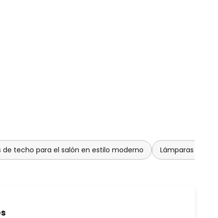
de techo para el salón en estilo moderno
Lámparas de tech
es