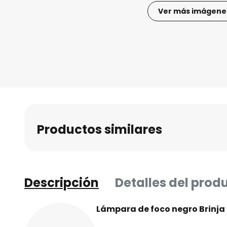
Ver más imágene
Saltar
al
comienzo
de
la
galería
de
imágenes
Productos similares
Descripción
Detalles del prod
Lámpara de foco negro Brinja