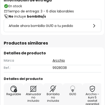
Información de entrega
En stock
Tiempo de entrega: 3 - 6 días laborables
No
incluye
bombilla/s
Añade ahora bombilla GU10 a tu pedido
Productos similares
Detalles de producto
Marca
Arcchio
Ref.:
9928038
Detalles del producto
Regulable
Atenuador
Bombilla
GU10
Arcchio –
no
no
kuni 5
incluido
incluida
aastat
garantiid