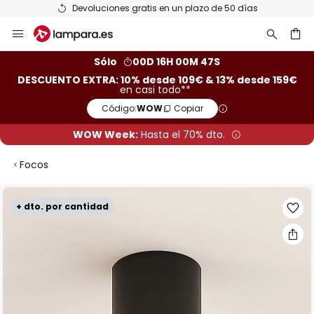
Devoluciones gratis en un plazo de 50 días
Ir
al
contenido
ar
Sólo
00D 16H 00M 46S
DESCUENTO EXTRA: 10% desde 109€ & 13% desde 159€
en casi todo**
Código:
WOW
Copiar
WOW Week:
Hasta el 70% dto.
Focos
Saltar
+ dto. por cantidad
al
final
de
la
galería
de