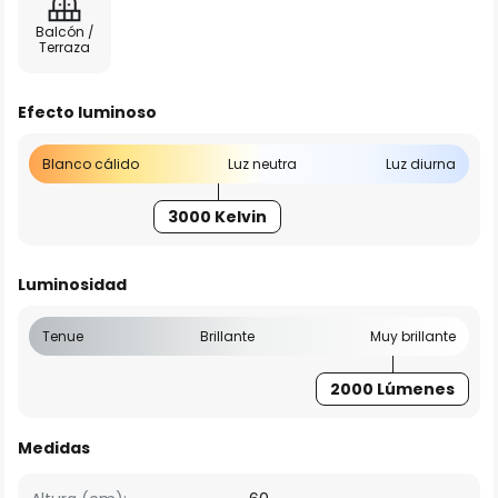
Balcón /
Terraza
Efecto luminoso
Blanco cálido
Luz neutra
Luz diurna
3000 Kelvin
Luminosidad
Tenue
Brillante
Muy brillante
2000 Lúmenes
Medidas