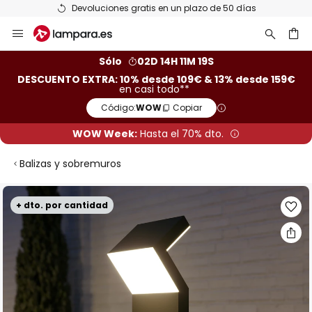
Devoluciones gratis en un plazo de 50 días
Ir
al
contenido
ar
Sólo
02D 14H 11M 18S
DESCUENTO EXTRA: 10% desde 109€ & 13% desde 159€
en casi todo**
Código:
WOW
Copiar
WOW Week:
Hasta el 70% dto.
Balizas y sobremuros
Saltar
+ dto. por cantidad
al
final
de
la
galería
de