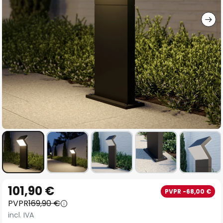
imágenes
Saltar
101,90 €
PVPR -68,00 €
al
PVPR
169,90 €
comienzo
incl. IVA
de