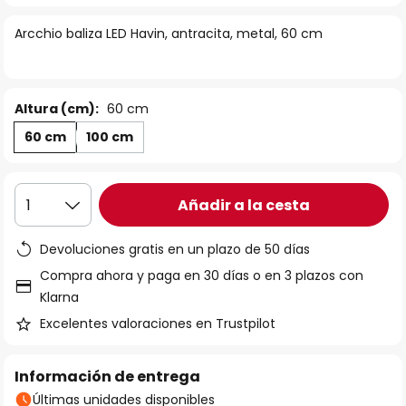
la
Arcchio baliza LED Havin, antracita, metal, 60 cm
galería
de
imágenes
Altura (cm):
60 cm
60 cm
100 cm
Añadir a la cesta
1
Devoluciones gratis en un plazo de 50 días
Compra ahora y paga en 30 días o en 3 plazos con
Klarna
Excelentes valoraciones en Trustpilot
Información de entrega
Últimas unidades disponibles