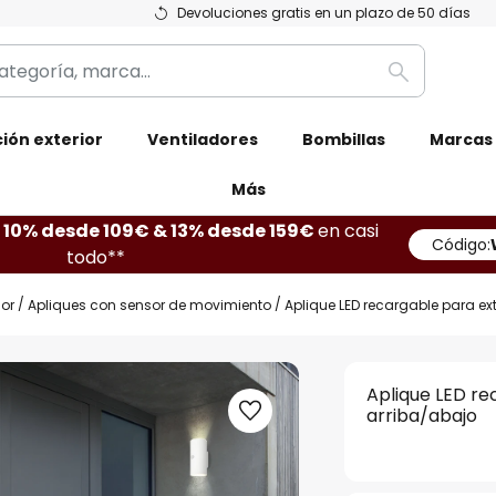
Devoluciones gratis en un plazo de 50 días
Buscar
ión exterior
Ventiladores
Bombillas
Marcas
Más
10% desde 109€ & 13% desde 159€
en casi
Código:
todo**
ior
Apliques con sensor de movimiento
Aplique LED recargable para ext
Aplique LED re
arriba/abajo