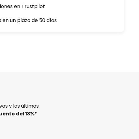
iones en Trustpilot
s en un plazo de 50 días
as y las últimas
uento del
13%
*