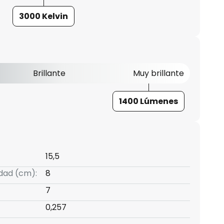
3000 Kelvin
Brillante
Muy brillante
1400 Lúmenes
15,5
idad (cm):
8
7
0,257