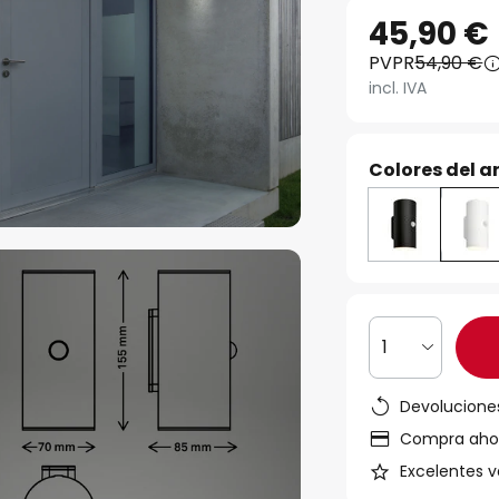
45,90 €
PVPR
54,90 €
incl. IVA
Colores del ar
1
Devoluciones
Compra ahora
Excelentes v