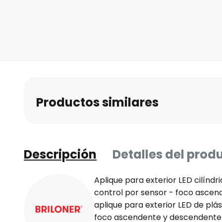
Saltar
al
comienzo
de
la
galería
de
imágenes
Productos similares
Descripción
Detalles del prod
Aplique para exterior LED cilínd
control por sensor - foco asce
aplique para exterior LED de plás
foco ascendente y descendente