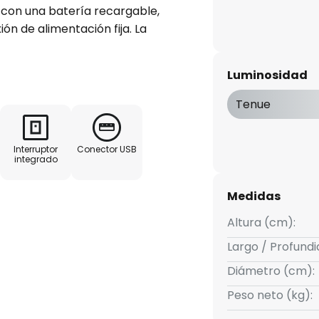
o con una batería recargable,
ón de alimentación fija. La
as al sensor crepuscular y de
 se activa en la oscuridad en
Luminosidad
na distancia máxima de 5
dida durante 20 segundos.
Tenue
miento manual mediante un
protección IP44 - Incluye cable
Interruptor
Conector USB
ar del soporte de pared para
integrado
cas - Umbral crepuscular
de carga 8,5 h
Medidas
Altura (cm):
Largo / Profund
Diámetro (cm):
Peso neto (kg):