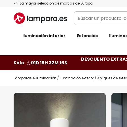
Ir
La mayor selección de marcas de Europa
al
Buscar
contenido
un
producto,
Iluminación interior
categoría,
Estancias
Iluminac
marca...
DESCUENTO EXTRA: 
Sólo
01D 15H 32M 15S
Lámparas e iluminación
Iluminación exterior
Apliques de exter
Saltar
al
final
de
la