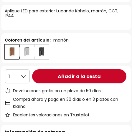
la
Aplique LED para exterior Lucande Kaholo, marrón, CCT,
galería
IP44
de
imágenes
Colores del artículo:
marrón
Añadir a la cesta
1
Devoluciones gratis en un plazo de 50 días
Compra ahora y paga en 30 días o en 3 plazos con
Klarna
Excelentes valoraciones en Trustpilot