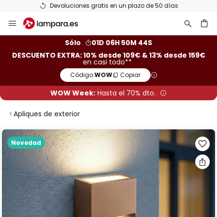
Devoluciones gratis en un plazo de 50 días
Ir
al
contenido
ar
Sólo
01D 06H 50M 43S
DESCUENTO EXTRA: 10% desde 109€ & 13% desde 159€
en casi todo**
Código:
WOW
Copiar
WOW Week:
Hasta el 70% dto.
Apliques de exterior
Saltar
Novedad
al
final
de
la
galería
de