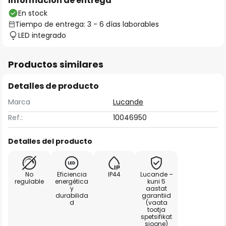
Información de entrega
En stock
Tiempo de entrega: 3 - 6 días laborables
LED integrado
Productos similares
Detalles de producto
Marca
Lucande
Ref.:
10046950
Detalles del producto
No
Eficiencia
IP44
Lucande –
regulable
energética
kuni 5
y
aastat
durabilida
garantiid
d
(vaata
tootja
spetsifikat
sioone)