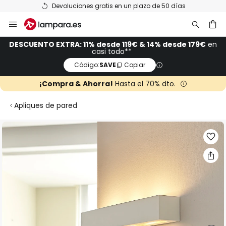
Devoluciones gratis en un plazo de 50 días
Ir
al
contenido
ar
DESCUENTO EXTRA: 11% desde 119€ & 14% desde 179€
en
casi todo**
Código:
SAVE
Copiar
¡Compra & Ahorra!
Hasta el 70% dto.
Apliques de pared
Saltar
al
final
de
la
galería
de
imágenes