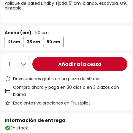
Aplique de pared Lindby Tjada, 51 cm, blanco, escayola, G9,
galería
pintable
de
imágenes
Ancho (cm):
50 cm
21 cm
35 cm
50 cm
Añadir a la cesta
1
Devoluciones gratis en un plazo de 50 días
Compra ahora y paga en 30 días o en 3 plazos con
Klarna
Excelentes valoraciones en Trustpilot
Información de entrega
En stock