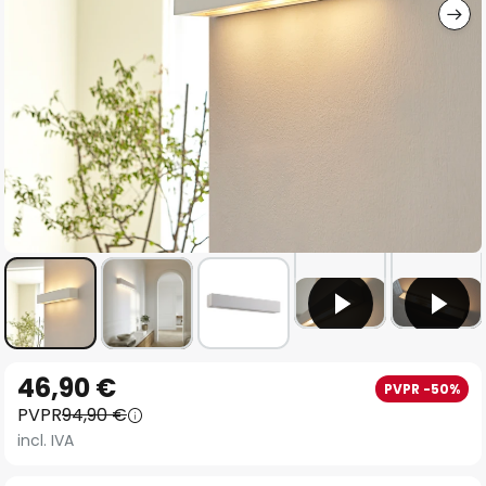
Saltar
46,90 €
PVPR -50%
al
PVPR
94,90 €
comienzo
incl. IVA
de
la