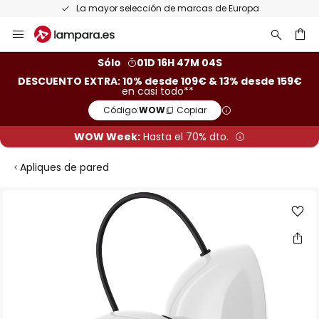
La mayor selección de marcas de Europa
Ir
al
contenido
ar
Sólo
01D 16H 47M 03S
DESCUENTO EXTRA: 10% desde 109€ & 13% desde 159€
en casi todo**
Código:
WOW
Copiar
WOW Week:
Hasta el 70% dto.
Apliques de pared
Saltar
al
final
de
la
galería
de