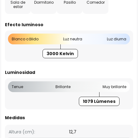
Sala de
Dormitorio
Pasillo
Comedor
estar
Efecto luminoso
Blanco cálido
Luz neutra
Luz diurna
3000 Kelvin
Luminosidad
Tenue
Brillante
Muy brillante
1079 Lúmenes
Medidas
Altura (cm):
12,7