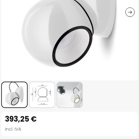
imágenes
Saltar
393,25 €
al
comienzo
incl. IVA
de