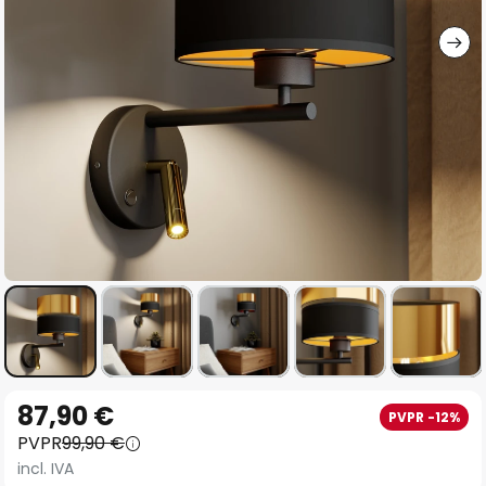
imágenes
Saltar
87,90 €
PVPR -12%
al
PVPR
99,90 €
comienzo
incl. IVA
de