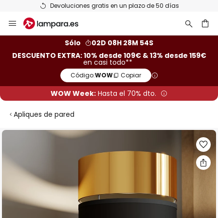
Devoluciones gratis en un plazo de 50 días
Ir
al
contenido
ar
Sólo
02D 08H 28M 53S
DESCUENTO EXTRA: 10% desde 109€ & 13% desde 159€
en casi todo**
Código:
WOW
Copiar
WOW Week:
Hasta el 70% dto.
Apliques de pared
Saltar
al
final
de
la
galería
de