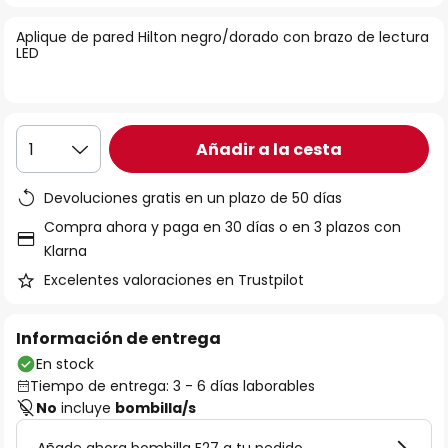
la
Aplique de pared Hilton negro/dorado con brazo de lectura
galería
LED
de
imágenes
Añadir a la cesta
1
Devoluciones gratis en un plazo de 50 días
Compra ahora y paga en 30 días o en 3 plazos con
Klarna
Excelentes valoraciones en Trustpilot
Información de entrega
En stock
Tiempo de entrega: 3 - 6 días laborables
No
incluye
bombilla/s