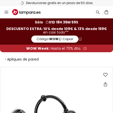
Devoluciones gratis en un plazo de 50 días
Ir
al
contenido
ar
Sólo
01D 18H 36M 59S
DESCUENTO EXTRA: 10% desde 109€ & 13% desde 159€
en casi todo**
Código:
WOW
Copiar
WOW Week:
Hasta el 70% dto.
Apliques de pared
Saltar
al
final
de
la
galería
de