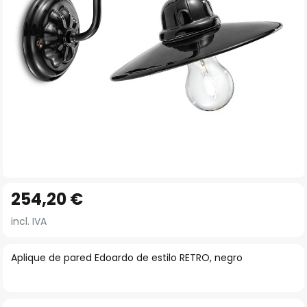
imágenes
Saltar
254,20 €
al
comienzo
incl. IVA
de
la
Aplique de pared Edoardo de estilo RETRO, negro
galería
de
imágenes