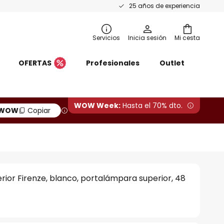
25 años de experiencia
Servicios
Inicia sesión
Mi cesta
OFERTAS
Profesionales
Outlet
WOW Week:
Hasta el 70% dto.
WOW
Copiar
erior Firenze, blanco, portalámpara superior, 48