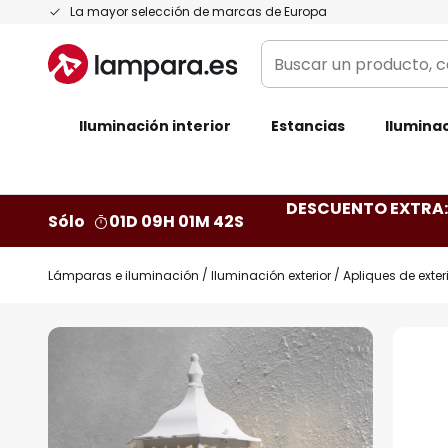
Ir
La mayor selección de marcas de Europa
al
Buscar
contenido
un
producto,
Iluminación interior
categoría,
Estancias
Iluminac
marca...
DESCUENTO EXTRA: 
Sólo
01D 09H 01M 41S
Lámparas e iluminación
Iluminación exterior
Apliques de exter
Saltar
al
final
de
la