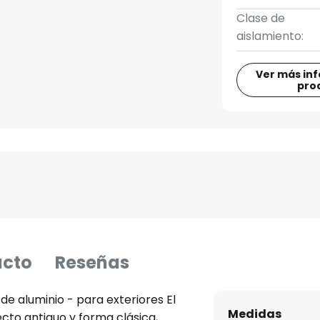
Clase de
aislamiento:
Ver más in
pro
ucto
Reseñas
de aluminio - para exteriores El
Medidas
cto antiguo y forma clásica,