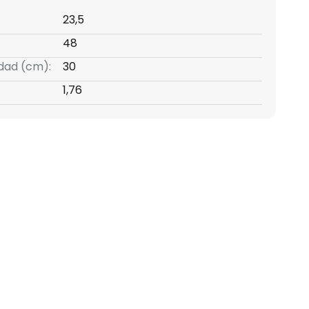
23,5
48
idad (cm):
30
1,76