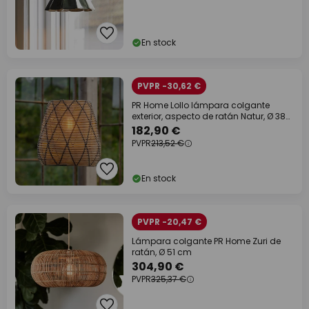
En stock
PVPR -30,62 €
PR Home Lollo lámpara colgante
exterior, aspecto de ratán Natur, Ø 38
cm
182,90 €
PVPR
213,52 €
En stock
PVPR -20,47 €
Lámpara colgante PR Home Zuri de
ratán, Ø 51 cm
304,90 €
PVPR
325,37 €