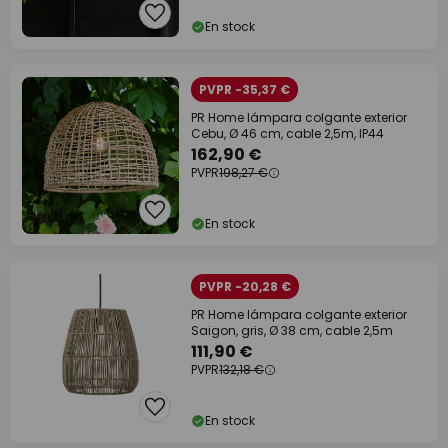
En stock
PVPR -35,37 €
PR Home lámpara colgante exterior
Cebu, Ø 46 cm, cable 2,5m, IP44
162,90 €
PVPR
198,27 €
En stock
PVPR -20,28 €
PR Home lámpara colgante exterior
Saigon, gris, Ø 38 cm, cable 2,5m
111,90 €
PVPR
132,18 €
En stock