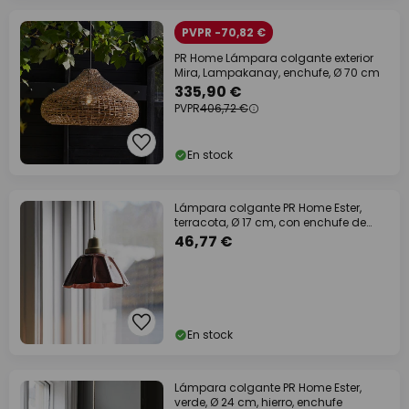
PVPR -70,82 €
PR Home Lámpara colgante exterior
Mira, Lampakanay, enchufe, Ø 70 cm
335,90 €
PVPR
406,72 €
En stock
Lámpara colgante PR Home Ester,
terracota, Ø 17 cm, con enchufe de
hierro
46,77 €
En stock
Lámpara colgante PR Home Ester,
verde, Ø 24 cm, hierro, enchufe