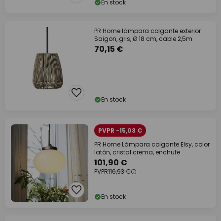
En stock
PR Home lámpara colgante exterior
Saigon, gris, Ø 18 cm, cable 2,5m
70,15 €
En stock
PVPR -15,03 €
PR Home Lámpara colgante Elsy, color
latón, cristal crema, enchufe
101,90 €
PVPR
116,93 €
En stock