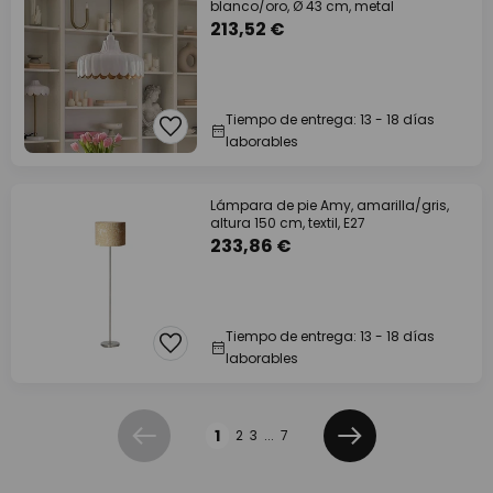
blanco/oro, Ø 43 cm, metal
213,52 €
Tiempo de entrega: 13 - 18 días
laborables
Lámpara de pie Amy, amarilla/gris,
altura 150 cm, textil, E27
233,86 €
Tiempo de entrega: 13 - 18 días
laborables
Página
1
2
3
...
7
Anterior
Siguiente