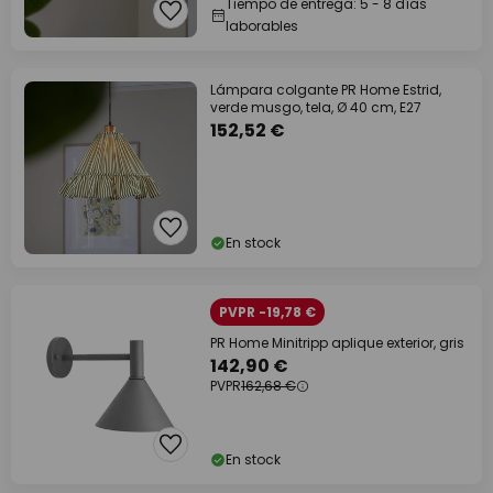
Tiempo de entrega: 5 - 8 días
laborables
Lámpara colgante PR Home Estrid,
verde musgo, tela, Ø 40 cm, E27
152,52 €
En stock
PVPR -19,78 €
PR Home Minitripp aplique exterior, gris
142,90 €
PVPR
162,68 €
En stock