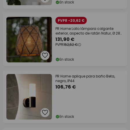
En stock
PVPR -20,62 €
PR Home Lollo lámpara colgante
exterior, aspecto de ratán Natur, Ø 28
cm
131,90 €
PVPR
152,52 €
En stock
PR Home aplique para baño Beta,
negro, IP44
106,76 €
En stock