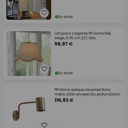
En stock
Lámpara colgante PR Home Nell,
beige, Ø 35 cm, E27, tela
58,97 €
En stock
PR Home aplique de pared Nora,
metal, latón envejecido, profundidad
38 cm
116,93 €