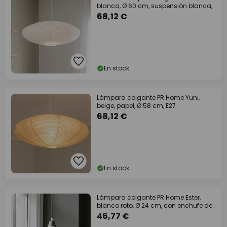
blanca, Ø 60 cm, suspensión blanca,
E14
68,12 €
En stock
Lámpara colgante PR Home Yuni,
beige, papel, Ø 58 cm, E27
68,12 €
En stock
Lámpara colgante PR Home Ester,
blanco roto, Ø 24 cm, con enchufe de
hierro
46,77 €