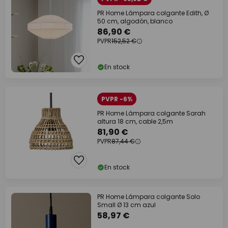
PR Home Lámpara colgante Edith, Ø
50 cm, algodón, blanco
86,90 €
PVPR
152,52 €
En stock
PVPR -6%
PR Home Lámpara colgante Sarah
altura 18 cm, cable 2,5m
81,90 €
PVPR
87,44 €
En stock
PR Home Lámpara colgante Solo
Small Ø 13 cm azul
58,97 €