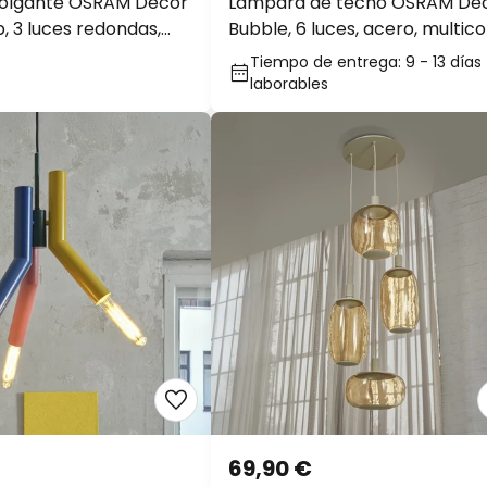
olgante OSRAM Decor
Lámpara de techo OSRAM De
, 3 luces redondas,
Bubble, 6 luces, acero, multico
E27
Tiempo de entrega: 9 - 13 días
laborables
69,90 €