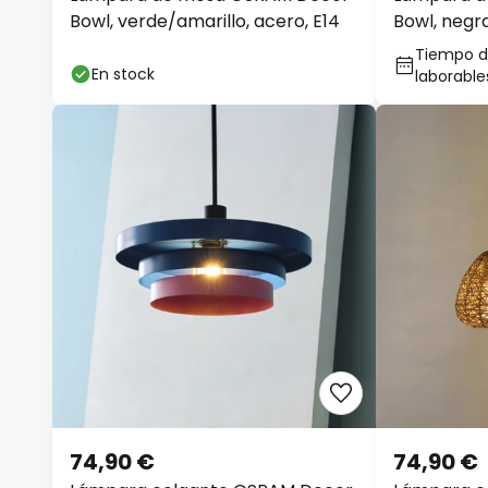
Bowl, verde/amarillo, acero, E14
Bowl, negra
Tiempo de
En stock
laborable
74,90 €
74,90 €