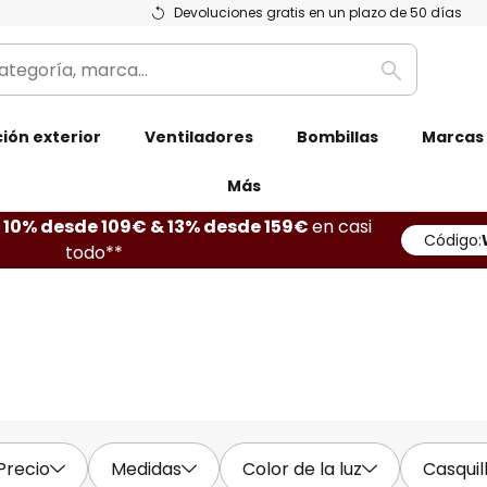
Devoluciones gratis en un plazo de 50 días
Buscar
ión exterior
Ventiladores
Bombillas
Marcas
Más
10% desde 109€ & 13% desde 159€
en casi
Código:
todo**
Precio
Medidas
Color de la luz
Casquil