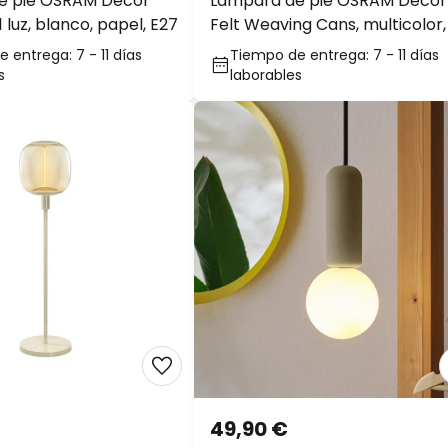
e pie OSRAM Decor
Lámpara de pie OSRAM Decor
1 luz, blanco, papel, E27
Felt Weaving Cans, multicolor,
luces, E14
 entrega: 7 - 11 días
Tiempo de entrega: 7 - 11 días
s
laborables
49,90 €