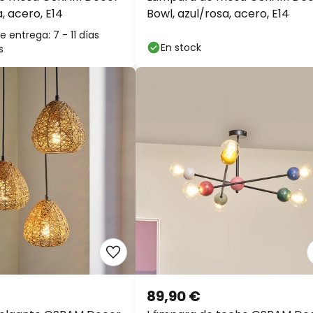
, acero, E14
Bowl, azul/rosa, acero, E14
 entrega: 7 - 11 días
En stock
s
89,90 €