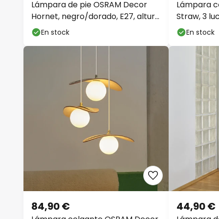
Lámpara de pie OSRAM Decor
Lámpara c
Hornet, negro/dorado, E27, altura
Straw, 3 lu
175 cm
E27
En stock
En stock
84,90 €
44,90 €