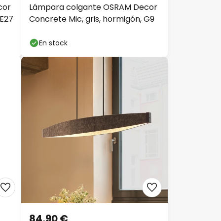
cor
Lámpara colgante OSRAM Decor
 E27
Concrete Mic, gris, hormigón, G9
En stock
84,90 €