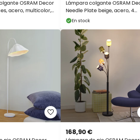
olgante OSRAM Decor
Lámpara colgante OSRAM De
ces, acero, multicolor,
Needle Plate beige, acero, 4
luces, E27
En stock
168,90 €