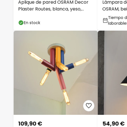
Aplique de pared OSRAM Decor
Lámpara d
Plaster Routes, blanca, yeso,
OSRAM, beig
GU10
E27
Tiempo de
En stock
laborable
109,90 €
54,90 €