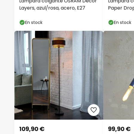
Lámpara colgante OSRAM Decor
Lámpara c
Layers, azul/rosa, acero, E27
Paper Drop
beige, E27
En stock
En stock
109,90 €
99,90 €