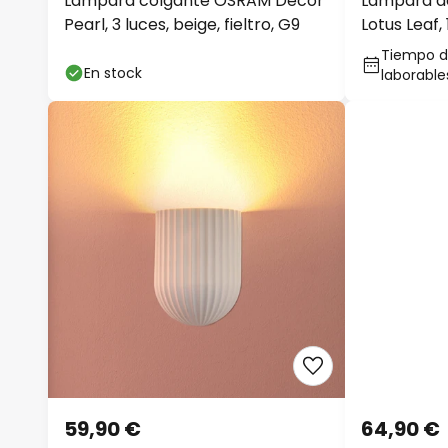
Lámpara colgante OSRAM Decor
Lámpara d
Pearl, 3 luces, beige, fieltro, G9
Lotus Leaf, 
Tiempo de
En stock
laborable
59,90 €
64,90 €