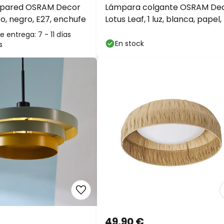
e pared OSRAM Decor
Lámpara colgante OSRAM De
o, negro, E27, enchufe
Lotus Leaf, 1 luz, blanca, papel,
 entrega: 7 - 11 días
En stock
s
49,90 €