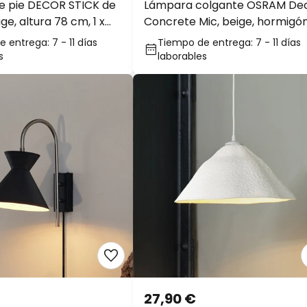
e pie DECOR STICK de
Lámpara colgante OSRAM De
e, altura 78 cm, 1 x
Concrete Mic, beige, hormigón
G9
 entrega: 7 - 11 días
Tiempo de entrega: 7 - 11 días
s
laborables
27,90 €