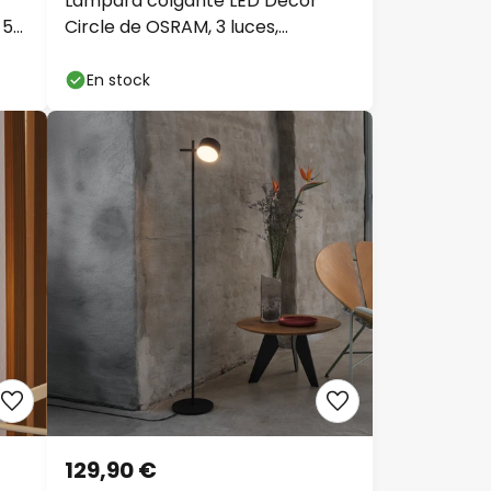
Lámpara colgante LED Decor
 5
Circle de OSRAM, 3 luces,
redonda, CCT, negra
En stock
129,90 €