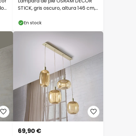
cor
Lámpara de pie OSRAM DECOR
lor,
STICK, gris oscuro, altura 146 cm,
2 x E27
En stock
69,90 €