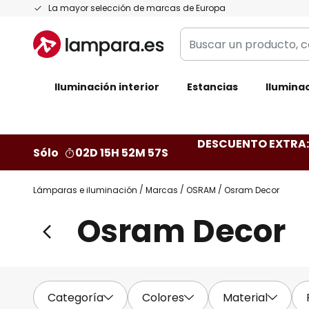
Ir
La mayor selección de marcas de Europa
al
Buscar
contenido
un
producto,
Iluminación interior
categoría,
Estancias
Iluminac
marca...
DESCUENTO EXTRA: 
Sólo
02D 15H 52M 55S
Lámparas e iluminación
Marcas
OSRAM
Osram Decor
Osram Decor
Categoría
Colores
Material