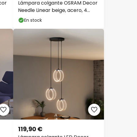
cor
Lámpara colgante OSRAM Decor
Needle Linear beige, acero, 4
luces E27
En stock
119,90 €