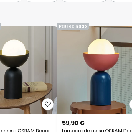
Patrocinado
59,90 €
e mesa OSRAM Decor
Lámpara de mesa OSRAM Dec