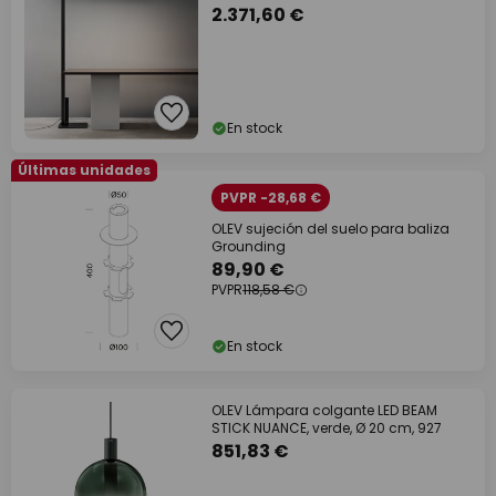
2.371,60 €
En stock
Últimas unidades
PVPR -28,68 €
OLEV sujeción del suelo para baliza
Grounding
89,90 €
PVPR
118,58 €
En stock
OLEV Lámpara colgante LED BEAM
STICK NUANCE, verde, Ø 20 cm, 927
851,83 €