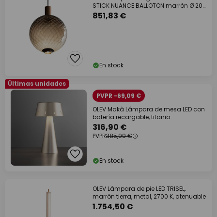
STICK NUANCE BALLOTON marrón Ø 20
cm 927
851,83 €
En stock
Últimas unidades
PVPR -69,09 €
OLEV Makà Lámpara de mesa LED con
batería recargable, titanio
316,90 €
PVPR
385,99 €
En stock
OLEV Lámpara de pie LED TRISEL,
marrón tierra, metal, 2700 K, atenuable
1.754,50 €