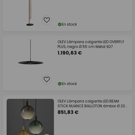
En stock
OLEV Lámpara colgante LED OVERFLY
PLUS, negro Ø 55 cm Metal 927
1.190,63 €
En stock
OLEV Lámpara colgante LED BEAM
STICK NUANCE BALLOTON ámbar Ø 20
cm 927
851,83 €