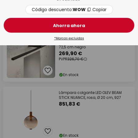
Código descuento:
WOW
Copiar
En stock
Ahorra ahora
PVPR -56,80 €
*Marcas excluidas
OLEV Slight AP lámpara de pared LED
72,5 cm negro
269,90 €
PVPR
326,70 €
En stock
Lámpara colgante LED OLEV BEAM
STICK NUANCE, rosa, Ø 20 cm, 927
851,83 €
En stock