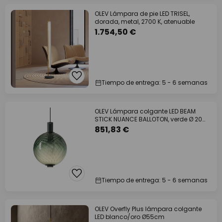
OLEV Lámpara de pie LED TRISEL,
dorada, metal, 2700 K, atenuable
1.754,50 €
Tiempo de entrega: 5 - 6 semanas
OLEV Lámpara colgante LED BEAM
STICK NUANCE BALLOTON, verde Ø 20
cm 927
851,83 €
Tiempo de entrega: 5 - 6 semanas
OLEV Overfly Plus lámpara colgante
LED blanco/oro Ø55cm