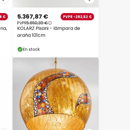
5.367,87 €
8 €
PVPR -282,52 €
PVPR
5.650,39 €
na,
KOLARZ Pisani - lámpara de
araña 101cm
En stock