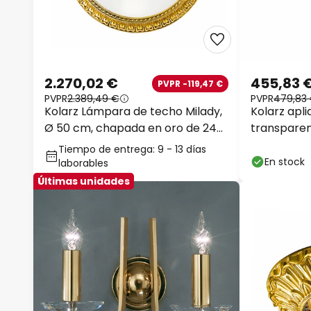
2.270,02 €
455,83 
PVPR -119,47 €
PVPR
2.389,49 €
PVPR
479,83
Kolarz Lámpara de techo Milady,
Kolarz apli
Ø 50 cm, chapada en oro de 24
transparen
quilates
cm,
Tiempo de entrega: 9 - 13 días
En stock
laborables
Últimas unidades