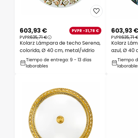
603,93 €
603,93 
PVPR -31,78 €
PVPR
635,71 €
PVPR
635,71 
Kolarz Lámpara de techo Serena,
Kolarz Lám
colorida, Ø 40 cm, metal/vidrio
azul, Ø 40 
Tiempo de entrega: 9 - 13 días
Tiempo de
laborables
laborable