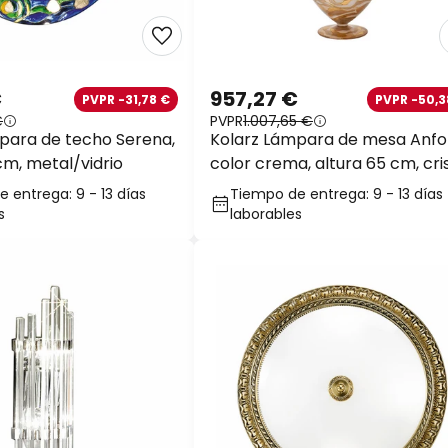
€
957,27 €
PVPR -31,78 €
PVPR -50,3
€
PVPR
1.007,65 €
para de techo Serena,
Kolarz Lámpara de mesa Anfo
cm, metal/vidrio
color crema, altura 65 cm, cri
 entrega: 9 - 13 días
Tiempo de entrega: 9 - 13 días
s
laborables