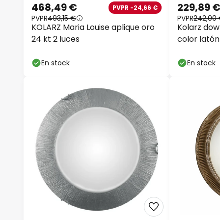
468,49 €
229,89 
PVPR -24,66 €
PVPR
493,15 €
PVPR
242,00
KOLARZ Maria Louise aplique oro
Kolarz dow
24 kt 2 luces
color latón
cm
En stock
En stock