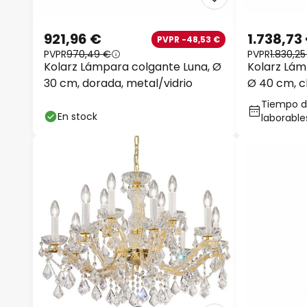
921,96 €
1.738,73
PVPR -48,53 €
PVPR
970,49 €
PVPR
1.830,2
Kolarz Lámpara colgante Luna, Ø
Kolarz Lám
30 cm, dorada, metal/vidrio
Ø 40 cm, c
quilates
Tiempo de
En stock
laborable