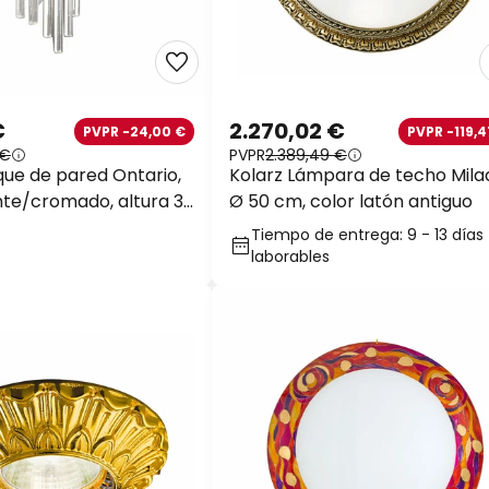
€
2.270,02 €
PVPR -24,00 €
PVPR -119,4
 €
PVPR
2.389,49 €
que de pared Ontario,
Kolarz Lámpara de techo Mila
te/cromado, altura 31
Ø 50 cm, color latón antiguo
Tiempo de entrega: 9 - 13 días
laborables