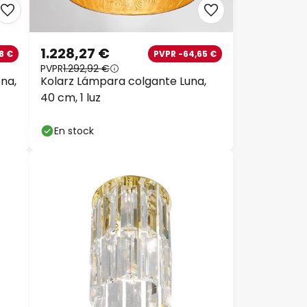
1.228,27 €
8 €
PVPR -64,65 €
PVPR
1.292,92 €
na,
Kolarz Lámpara colgante Luna,
40 cm, 1 luz
En stock