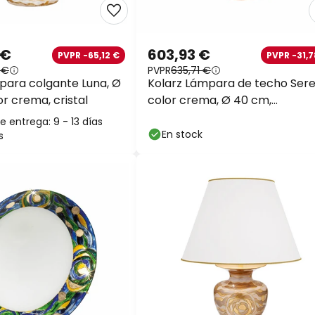
 €
603,93 €
PVPR -65,12 €
PVPR -31,7
 €
PVPR
635,71 €
para colgante Luna, Ø
Kolarz Lámpara de techo Sere
r crema, cristal
color crema, Ø 40 cm,
metal/vidrio
 entrega: 9 - 13 días
En stock
s