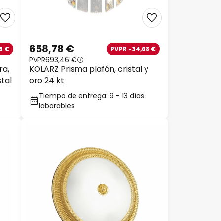
658,78 €
8 €
PVPR -34,68 €
PVPR
693,46 €
ra,
KOLARZ Prisma plafón, cristal y
stal
oro 24 kt
Tiempo de entrega: 9 - 13 días
laborables