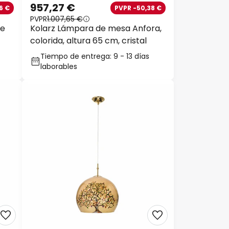
957,27 €
6 €
PVPR -50,38 €
PVPR
1.007,65 €
de
Kolarz Lámpara de mesa Anfora,
colorida, altura 65 cm, cristal
Tiempo de entrega: 9 - 13 días
laborables