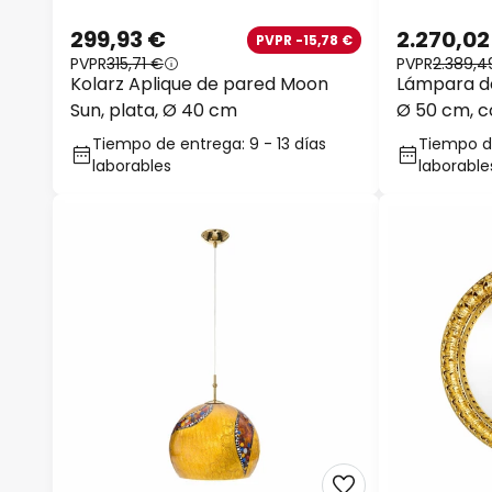
299,93 €
2.270,02
PVPR -15,78 €
PVPR
315,71 €
PVPR
2.389,4
Kolarz Aplique de pared Moon
Lámpara de
Sun, plata, Ø 40 cm
Ø 50 cm, c
Tiempo de entrega: 9 - 13 días
Tiempo de
laborables
laborable