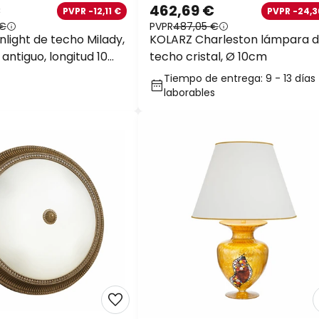
€
462,69 €
PVPR -12,11 €
PVPR -24,3
 €
PVPR
487,05 €
nlight de techo Milady,
KOLARZ Charleston lámpara 
 antiguo, longitud 10
techo cristal, Ø 10cm
Tiempo de entrega: 9 - 13 días
laborables