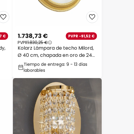
1.738,73 €
7 €
PVPR -91,52 €
PVPR
1.830,25 €
dy,
Kolarz Lámpara de techo Milord,
Ø 40 cm, chapada en oro de 24
quilates
Tiempo de entrega: 9 - 13 días
laborables