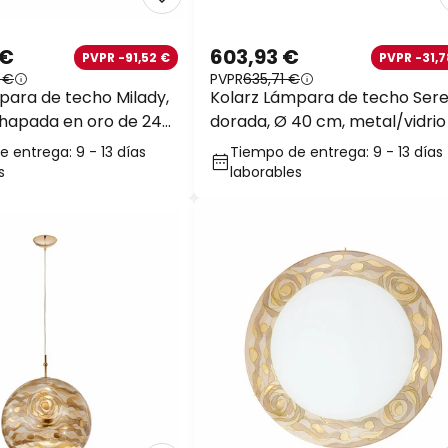
 €
603,93 €
PVPR -91,52 €
PVPR -31,7
5 €
PVPR
635,71 €
para de techo Milady,
Kolarz Lámpara de techo Sere
hapada en oro de 24
dorada, Ø 40 cm, metal/vidrio
 entrega: 9 - 13 días
Tiempo de entrega: 9 - 13 días
s
laborables