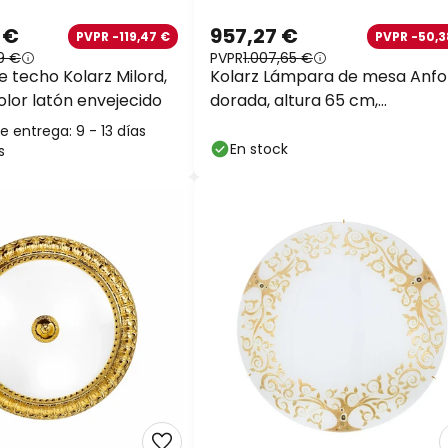
 €
957,27 €
PVPR -119,47 €
PVPR -50,3
9 €
PVPR
1.007,65 €
 techo Kolarz Milord,
Kolarz Lámpara de mesa Anfo
olor latón envejecido
dorada, altura 65 cm,
cristal/tejido
 entrega: 9 - 13 días
En stock
s