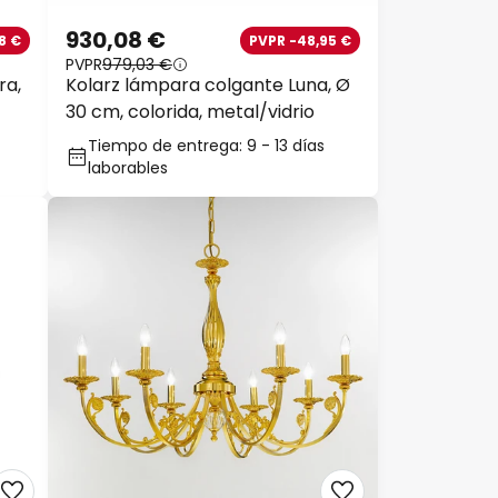
930,08 €
8 €
PVPR -48,95 €
PVPR
979,03 €
ra,
Kolarz lámpara colgante Luna, Ø
30 cm, colorida, metal/vidrio
Tiempo de entrega: 9 - 13 días
laborables