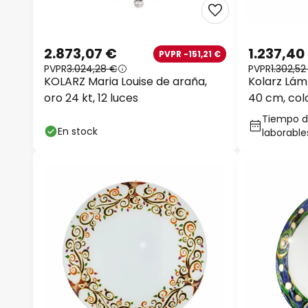
2.873,07 €
1.237,40
PVPR -151,21 €
PVPR
3.024,28 €
PVPR
1.302,52
KOLARZ Maria Louise de araña,
Kolarz Lám
oro 24 kt, 12 luces
40 cm, colo
Tiempo de
En stock
laborable