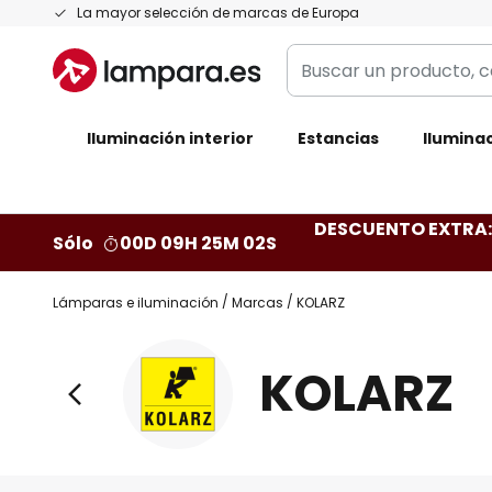
Ir
La mayor selección de marcas de Europa
al
Buscar
contenido
un
producto,
Iluminación interior
categoría,
Estancias
Iluminac
marca...
DESCUENTO EXTRA: 
Sólo
00D 09H 25M 01S
Lámparas e iluminación
Marcas
KOLARZ
KOLARZ