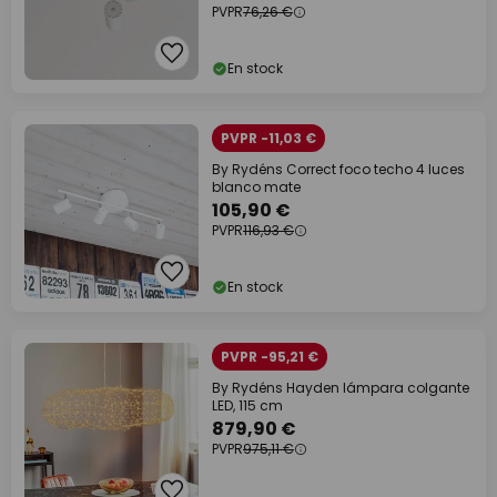
PVPR
76,26 €
En stock
PVPR -11,03 €
By Rydéns Correct foco techo 4 luces
blanco mate
105,90 €
PVPR
116,93 €
En stock
PVPR -95,21 €
By Rydéns Hayden lámpara colgante
LED, 115 cm
879,90 €
PVPR
975,11 €