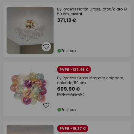
By Rydéns Plafón Gross, latón/claro, Ø
50 cm, cristal
371,13 €
En stock
PVPR -137,45 €
By Rydéns Gross lámpara colgante,
colorido, 50 cm
609,90 €
PVPR
747,35 €
En stock
PVPR -15,37 €