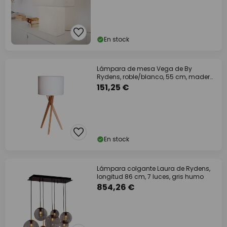
En stock
Lámpara de mesa Vega de By
Rydens, roble/blanco, 55 cm, madera,
textil
151,25 €
En stock
Lámpara colgante Laura de Rydens,
longitud 86 cm, 7 luces, gris humo
854,26 €