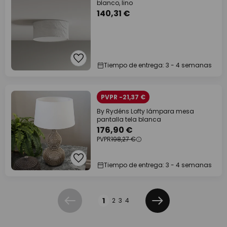
blanco, lino
140,31 €
Tiempo de entrega: 3 - 4 semanas
PVPR -21,37 €
By Rydéns Lofty lámpara mesa
pantalla tela blanca
176,90 €
PVPR
198,27 €
Tiempo de entrega: 3 - 4 semanas
Página
1
2
3
4
Anterior
Siguiente