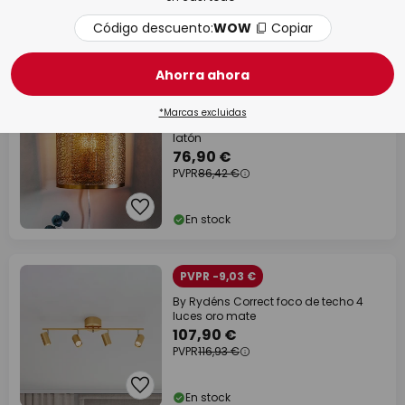
Código descuento:
WOW
Copiar
En stock
Ahorra ahora
PVPR -11%
*Marcas excluidas
By Rydéns Hermine aplique con cable,
latón
76,90 €
PVPR
86,42 €
En stock
PVPR -9,03 €
By Rydéns Correct foco de techo 4
luces oro mate
107,90 €
PVPR
116,93 €
En stock