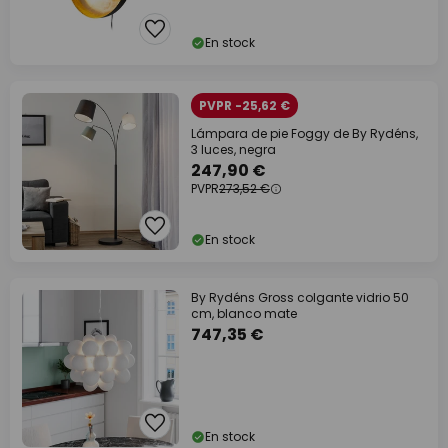
En stock
PVPR -25,62 €
Lámpara de pie Foggy de By Rydéns,
3 luces, negra
247,90 €
PVPR
273,52 €
En stock
By Rydéns Gross colgante vidrio 50
cm, blanco mate
747,35 €
En stock