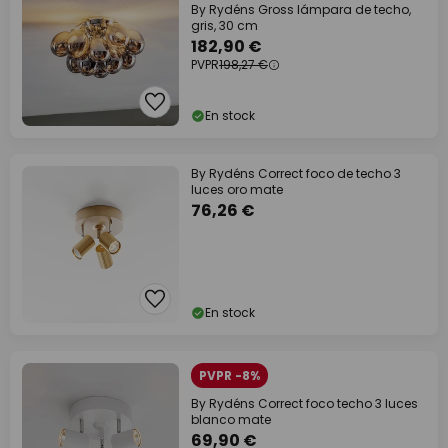
By Rydéns Gross lámpara de techo,
gris, 30 cm
182,90 €
PVPR
198,27 €
En stock
By Rydéns Correct foco de techo 3
luces oro mate
76,26 €
En stock
PVPR -8%
By Rydéns Correct foco techo 3 luces
blanco mate
69,90 €