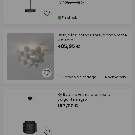
PVPR
167,77 €
En stock
By Rydéns Plafón Gross, blanco mate,
Ø 50 cm
405,95 €
Tiempo de entrega: 3 - 4 semanas
By Rydéns Hermine lámpara
colgante, negro
167,77 €