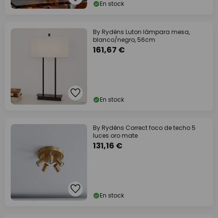
En stock
By Rydéns Luton lámpara mesa,
blanco/negro, 56cm
161,67 €
En stock
By Rydéns Correct foco de techo 5
luces oro mate
131,16 €
En stock