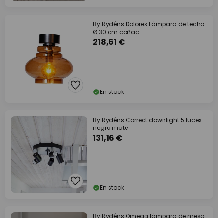
By Rydéns Dolores Lámpara de techo
Ø 30 cm coñac
218,61 €
En stock
By Rydéns Correct downlight 5 luces
negro mate
131,16 €
En stock
By Rydéns Omega lámpara de mesa