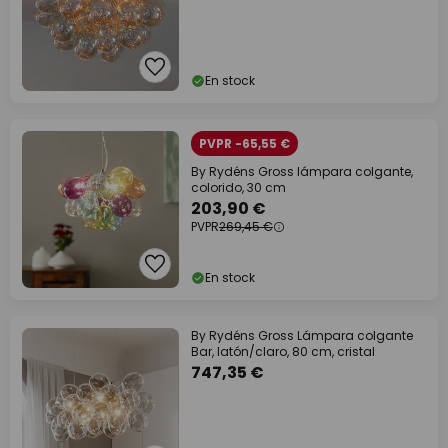
En stock
PVPR -65,55 €
By Rydéns Gross lámpara colgante,
colorido, 30 cm
203,90 €
PVPR
269,45 €
En stock
By Rydéns Gross Lámpara colgante
Bar, latón/claro, 80 cm, cristal
747,35 €