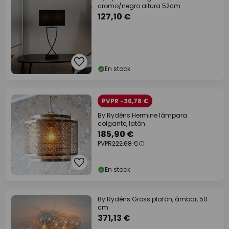
cromo/negro altura 52cm
127,10 €
En stock
PVPR -36,78 €
By Rydéns Hermine lámpara
colgante, latón
185,90 €
PVPR
222,68 €
En stock
By Rydéns Gross plafón, ámbar, 50
cm
371,13 €