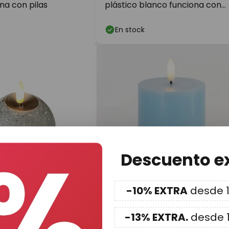
ona con pilas
plástico blanco funciona con
pilas
En stock
Descuento e
-10% EXTRA
desde 1
9,90 €
-13% EXTRA.
desde 
 Vela de cera LED,
Vela LED Sille, azul, altura 10 cm