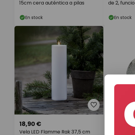
15cm cera auténtica a pilas
de 2, funci
En stock
En stock
18,90 €
6,90 €
Vela LED Flamme Rak 37,5 cm
STERNTALER