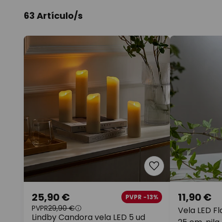
63 Artículo/s
25,90 €
11,90 €
PVPR -13%
PVPR
29,90 €
Vela LED Fl
Lindby Candora vela LED 5 ud