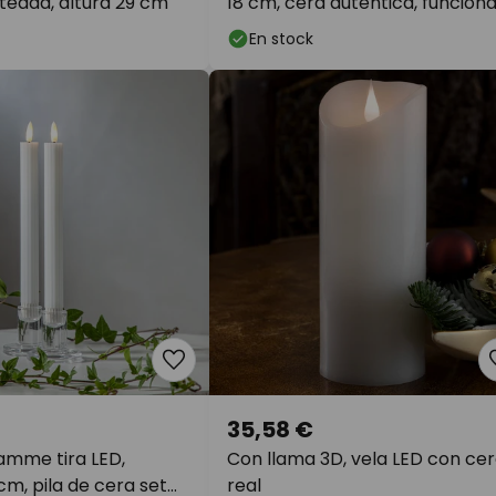
teada, altura 29 cm
18 cm, cera auténtica, funcion
con pilas
En stock
35,58 €
amme tira LED,
Con llama 3D, vela LED con ce
cm, pila de cera set
real