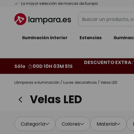
Ir
La mayor selección de marcas de Europa
al
Buscar
contenido
un
producto,
Iluminación interior
categoría,
Estancias
Iluminac
marca...
DESCUENTO EXTRA: 
Sólo
00D 10H 03M 49S
Lámparas e iluminación
Luces decorativas
Velas LED
Velas LED
Categoría
Colores
Material