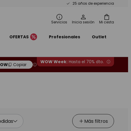
25 años de experiencia
Servicios
Inicia sesión
Mi cesta
OFERTAS
Profesionales
Outlet
WOW Week:
Hasta el 70% dto.
OW
Copiar
didas
Más filtros