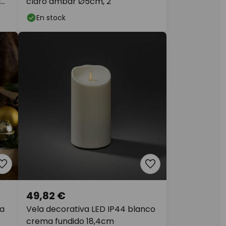
a
claro ámbar Ø5cm, 2
En stock
49,82 €
ra
Vela decorativa LED IP44 blanco
crema fundido 18,4cm