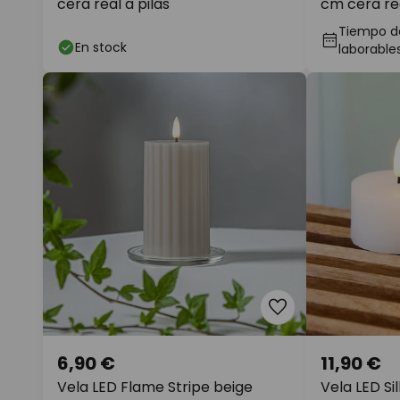
cera real a pilas
cm cera rea
Tiempo de
En stock
laborable
6,90 €
11,90 €
Vela LED Flame Stripe beige
Vela LED Sil