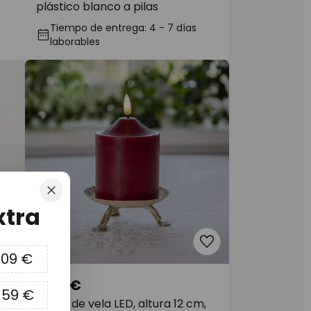
plástico blanco a pilas
Tiempo de entrega: 4 - 7 días
laborables
Cerrar
xtra
09 €
6,90 €
159 €
,
Llama de vela LED, altura 12 cm,