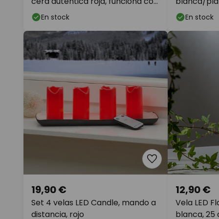
cera auténtica roja, funciona con
blanca/pla
pilas
En stock
En stock
19,90 €
12,90 €
Set 4 velas LED Candle, mando a
Vela LED Fl
distancia, rojo
blanca, 25 