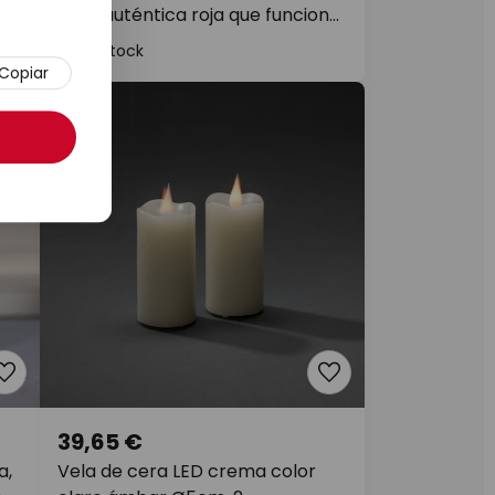
cera auténtica roja que funciona
con pilas
En stock
Copiar
39,65 €
a,
Vela de cera LED crema color