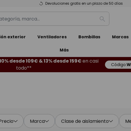
Devoluciones gratis en un plazo de 50 días
Buscar
ión exterior
Ventiladores
Bombillas
Marcas
Más
10% desde 109€ & 13% desde 159€
en casi
Código:
W
todo**
Precio
Marca
Clase de aislamiento
Me