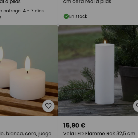
l a pilas
cm cera real a pilas
 entrega: 4 - 7 días
En stock
s
15,90 €
le, blanca, cera, juego
Vela LED Flamme Rak 32,5 cm