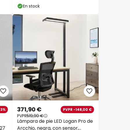
En stock
371,90 €
13%
PVPR -148,00 €
PVPR
519,90 €
Lámpara de pie LED Logan Pro de
E27
Arcchio, negra, con sensor,