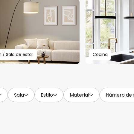
n / Sala de estar
Cocina
Sala
Estilo
Material
Número de f