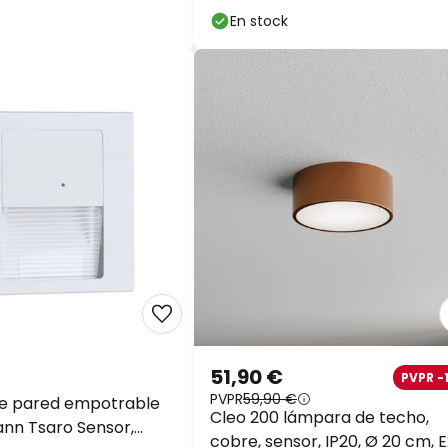
En stock
51,90 €
PVPR -
PVPR
59,90 €
e pared empotrable
Cleo 200 lámpara de techo,
nn Tsaro Sensor,
cobre, sensor, IP20, Ø 20 cm, 