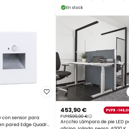
plástico
En stock
453,90 €
PVPR -146,0
PVPR
599,90 €
D con sensor para
Arcchio Lámpara de pie LED p
en pared Edge Quadro
oficina Jolinda, negra, 4000 K,