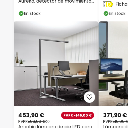
Aureka, detector de movimiento,
Ficha
Ø 33 cm, blanco
En stock
En stock
453,90 €
371,90 €
PVPR -146,00 €
PVPR
599,90 €
PVPR
519,90 
Arcchio lámpara de pie LED para
Lámpara de