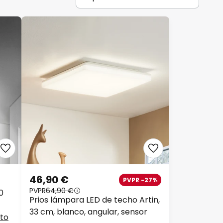
46,90 €
PVPR -27%
PVPR
64,90 €
0
Prios lámpara LED de techo Artin,
33 cm, blanco, angular, sensor
cto