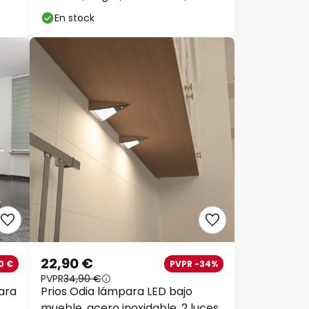
atenuable
En stock
22,90 €
0 €
PVPR -34%
PVPR
34,90 €
ara
Prios Odia lámpara LED bajo
mueble, acero inoxidable, 2 luces.