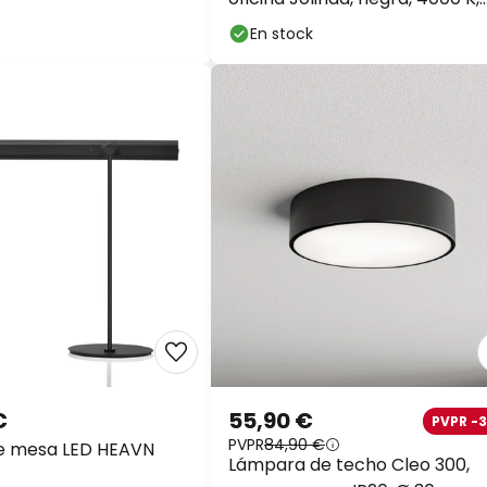
n, blanca,
sensor
En stock
€
55,90 €
PVPR -
PVPR
84,90 €
e mesa LED HEAVN
Lámpara de techo Cleo 300,