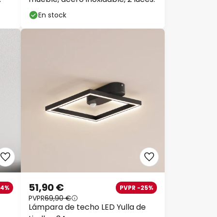
En stock
51,90 €
34%
PVPR -25%
PVPR
69,90 €
Lámpara de techo LED Yulla de