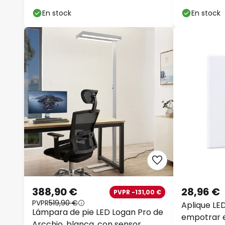
Edge Quadro negro 8 cm
blanca, de 
En stock
En stock
388,90 €
28,96 €
PVPR -131,00 €
PVPR
519,90 €
Aplique LE
Lámpara de pie LED Logan Pro de
empotrar 
Arcchio, blanca, con sensor,