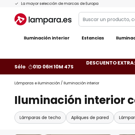
Ir
La mayor selección de marcas de Europa
al
Buscar
contenido
un
producto,
Iluminación interior
categoría,
Estancias
Iluminac
marca...
DESCUENTO EXTRA: 
Sólo
01D 06H 10M 46S
Lámparas e iluminación
Iluminación interior
Iluminación interior
Lámparas de techo
Apliques de pared
Lámpar