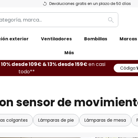
Devoluciones gratis en un plazo de 50 días
Buscar
ión exterior
Ventiladores
Bombillas
Marcas
Más
10% desde 109€ & 13% desde 159€
en casi
Código:
todo**
 con sensor de movimien
as colgantes
Lámparas de pie
Lámparas de mesa