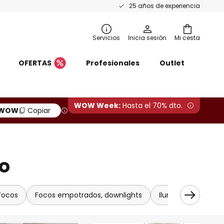
25 años de experiencia
Servicios
Inicia sesión
Mi cesta
OFERTAS
Profesionales
Outlet
WOW Week:
Hasta el 70% dto.
WOW
Copiar
to
Focos
Focos empotrados, downlights
Iluminación armar