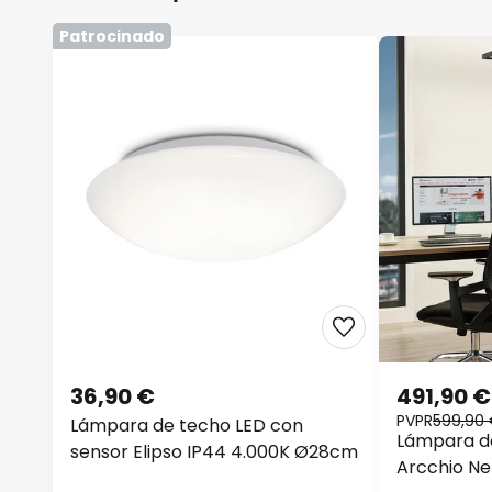
Patrocinado
36,90 €
491,90 €
PVPR
599,90
Lámpara de techo LED con
Lámpara de
sensor Elipso IP44 4.000K Ø28cm
Arcchio Nel