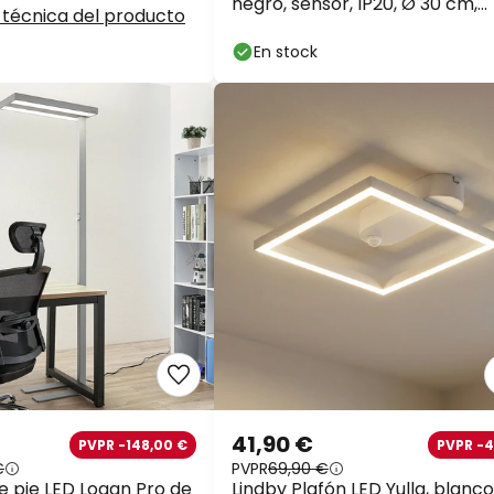
negro, sensor, IP20, Ø 30 cm,
 técnica del producto
metal
En stock
41,90 €
PVPR -148,00 €
PVPR -
€
PVPR
69,90 €
 pie LED Logan Pro de
Lindby Plafón LED Yulla, blanco