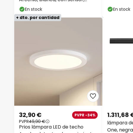
de Paulman
atenuable
En stock
En stock
+ dto. por cantidad
32,90 €
1.311,68 
PVPR -34%
PVPR
49,90 €
lámpara d
Prios lámpara LED de techo
One, negra