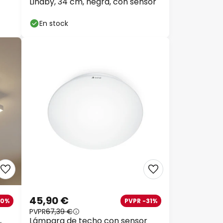
Lindby, 34 cm, negra, con sensor
En stock
45,90 €
40%
PVPR -31%
PVPR
67,39 €
,
Lámpara de techo con sensor