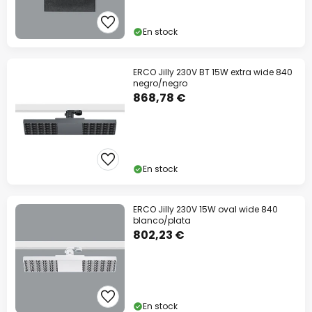
En stock
ERCO Jilly 230V BT 15W extra wide 840
negro/negro
868,78 €
Descuento extra
-10% EXTRA
desde 109 €
En stock
-13% EXTRA.
desde 159 €
en casi todo*
ERCO Jilly 230V 15W oval wide 840
blanco/plata
Código descuento:
WOW
Copiar
802,23 €
Ahorra ahora
*Marcas excluidas
En stock