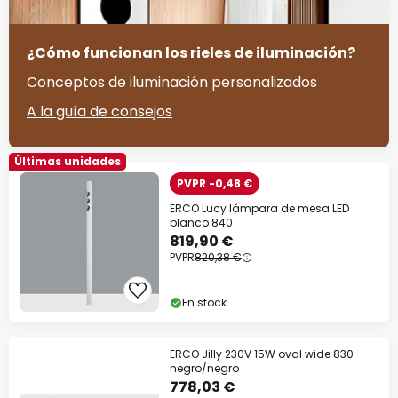
¿Cómo funcionan los rieles de iluminación?
Conceptos de iluminación personalizados
A la guía de consejos
Últimas unidades
PVPR -0,48 €
ERCO Lucy lámpara de mesa LED
blanco 840
819,90 €
PVPR
820,38 €
En stock
ERCO Jilly 230V 15W oval wide 830
negro/negro
778,03 €