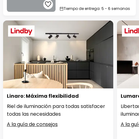
Tiempo de entrega: 5 - 6 semanas
Linaro: Máxima flexibilidad
Lumaro
Riel de iluminación para todas satisfacer
Liberta
todas las necesidades
ilumina
A la guía de consejos
A la gu