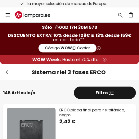
Devoluciones gratis en un plazo de 50 días
Ir
al
contenido
ar
Sólo
00D 17H 30M 56S
DESCUENTO EXTRA: 10% desde 109€ & 13% desde 159€
en casi todo**
Código:
WOW
Copiar
WOW Week:
Hasta el 70% dto.
Sistema riel 3 fases ERCO
146 Artículo/s
Filtro
Cer
ERCO placa final para riel trifásico,
negro
2,42 €